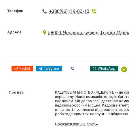
Телефон
+380(96)119-00-10
Адреса
58000, Чернівці, вулиця Героїв Майдан
Reddit
Telegram
Viber
WhatsApp
Про нас
КАДРОВЕ АГЕНТСТВО «ЛІДЕР-ЛТД» - це кома
персоналу. Наша компанія володіє багатор
кордоном. Ми допомогли десяткам компані
надійним робочим місцем. Кадрове агент
власності, незалежно від розмірів, сфер
роботодавцям такі послуги: - підбираємо 
Показати повний опис