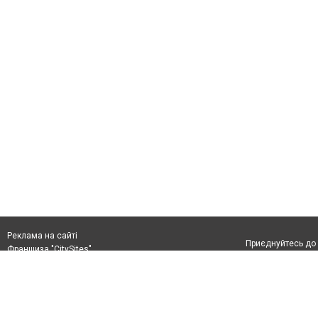
Реклама на сайті
Приєднуйтесь до 
Франшиза "CitySites"
+38(044)333-4-226
info@4595.com.ua
Допускається цит