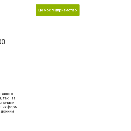
Це моє підприємство
00
ованого
 так і за
езпечили
ізних форм
ордонним