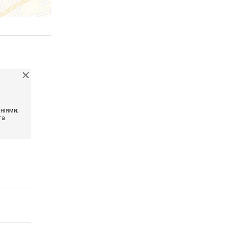
ніями;
та