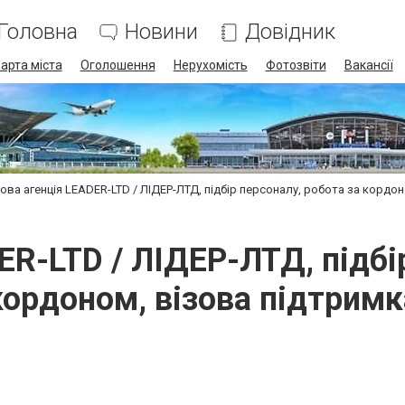
Головна
Новини
Довідник
арта міста
Оголошення
Нерухомість
Фотозвіти
Вакансії
ова агенція LEADER-LTD / ЛІДЕР-ЛТД, підбір персоналу, робота за кордон
R-LTD / ЛІДЕР-ЛТД, підбі
кордоном, візова підтримк