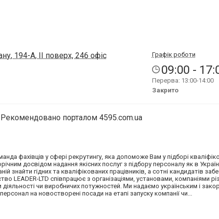
у, 194-А, ІІ поверх, 246 офіс
Графік роботи
09:00 - 17:
Перерва: 13:00-14:00
Закрито
Рекомендовано порталом 4595.com.ua
нда фахівців у сфері рекрутингу, яка допоможе Вам у підборі кваліфік
ічним досвідом надання якісних послуг з підбору персоналу як в Україні,
й знайти гідних та кваліфікованих працівників, а сотні кандидатів заб
ство LEADER-LTD співпрацює з організаціями, установами, компаніями р
и діяльності чи виробничих потужностей. Ми надаємо українським і зак
персонал на новостворені посади на етапі запуску компанії чи...