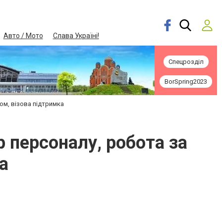
Авто / Мото
Слава Україні!
Спецрозділ
BorSpring2023
ом, візова підтримка
р персоналу, робота за
а