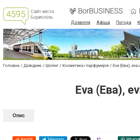
BorBUSINESS
Дозвілля
Афіша
Погода
К
Головна
Довідник
Шопінг
Косметика і парфумерія
Eva (Ева), eva
Eva (Ева), e
Опис
Reddit
Telegram
Viber
Whats