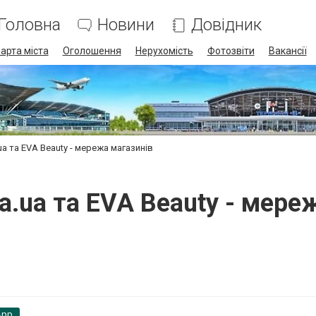
Головна
Новини
Довідник
арта міста
Оголошення
Нерухомість
Фотозвіти
Вакансії
.ua та EVA Beauty - мережа магазинів
va.ua та EVA Beauty - мер
App