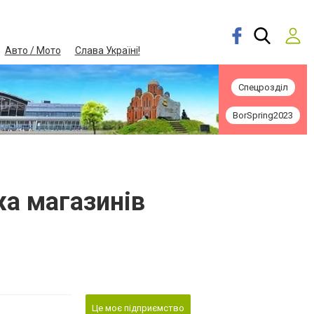
Авто / Мото
Слава Україні!
Спецрозділ
BorSpring2023
ежа магазинів
Це моє підприємство