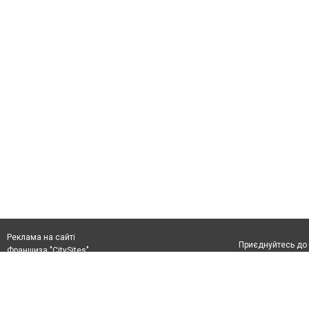
Реклама на сайті
Приєднуйтесь до 
Франшиза "CitySites"
+38(044)333-4-226
info@4595.com.ua
Допускається цит