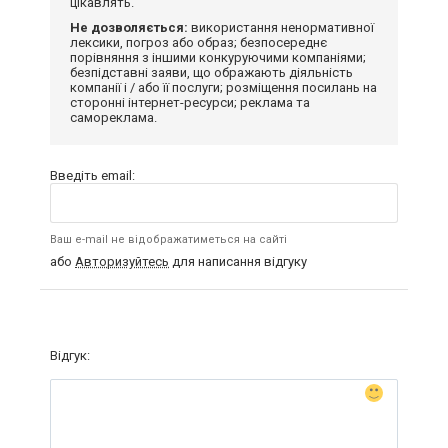
цікавлять.
Не дозволяється:
використання ненормативної
лексики, погроз або образ; безпосереднє
порівняння з іншими конкуруючими компаніями;
безпідставні заяви, що ображають діяльність
компанії і / або її послуги; розміщення посилань на
сторонні інтернет-ресурси; реклама та
самореклама.
Введіть email:
Ваш e-mail не відображатиметься на сайті
або
Авторизуйтесь
для написання відгуку
Відгук: