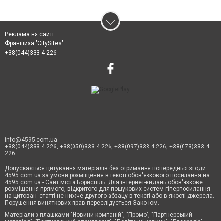
Реклама на сайті
Франшиза "CitySites"
+38(044)333-4-226
info@4595.com.ua
+38(044)333-4-226, +38(050)333-4-226, +38(097)333-4-226, +38(073)333-4-
226
Допускається цитування матеріалів без отримання попередньої згоди
4595.com.ua за умови розміщення в тексті обов'язкового посилання на
4595.com.ua - Сайт міста Бориспіль. Для інтернет-видань обов'язкове
розміщення прямого, відкритого для пошукових систем гіперпосилання
на цитовані статті не нижче другого абзацу в тексті або в якості джерела.
Порушення виняткових прав переслідується Законом.
Матеріали з плашками "Новини компаній", "Промо", "Партнерський