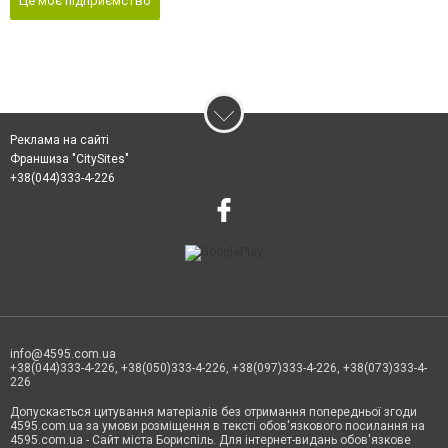
Це моє підприємство
Реклама на сайті
Франшиза "CitySites"
+38(044)333-4-226
info@4595.com.ua
+38(044)333-4-226, +38(050)333-4-226, +38(097)333-4-226, +38(073)333-4-
226
Допускається цитування матеріалів без отримання попередньої згоди
4595.com.ua за умови розміщення в тексті обов'язкового посилання на
4595.com.ua - Сайт міста Бориспіль. Для інтернет-видань обов'язкове