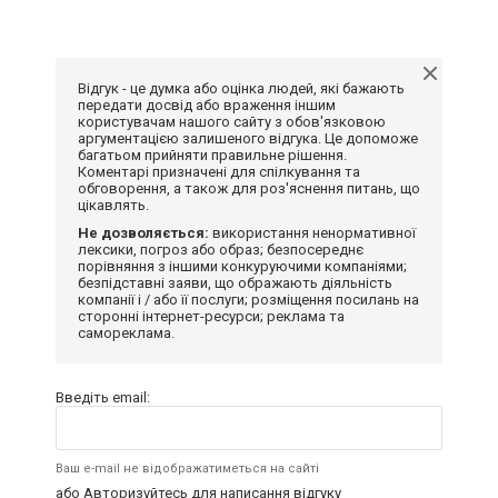
Відгук - це думка або оцінка людей, які бажають
передати досвід або враження іншим
користувачам нашого сайту з обов'язковою
аргументацією залишеного відгука. Це допоможе
багатьом прийняти правильне рішення.
Коментарі призначені для спілкування та
обговорення, а також для роз'яснення питань, що
цікавлять.
Не дозволяється:
використання ненормативної
лексики, погроз або образ; безпосереднє
порівняння з іншими конкуруючими компаніями;
безпідставні заяви, що ображають діяльність
компанії і / або її послуги; розміщення посилань на
сторонні інтернет-ресурси; реклама та
самореклама.
Введіть email:
Ваш e-mail не відображатиметься на сайті
або
Авторизуйтесь
для написання відгуку