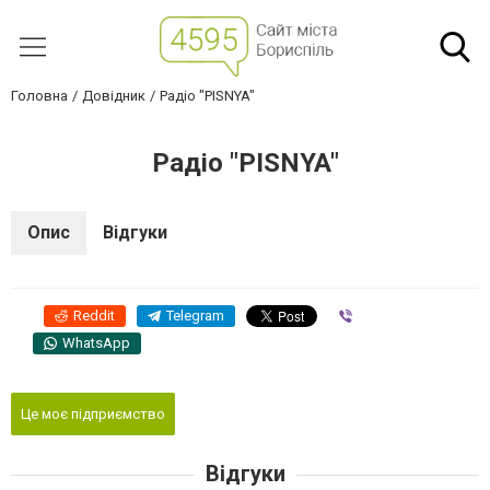
Головна
Довідник
Радіо "PISNYA"
Радіо "PISNYA"
Опис
Відгуки
Reddit
Telegram
Viber
WhatsApp
Це моє підприємство
Відгуки