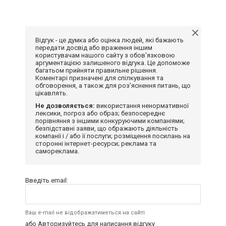
Відгук - це думка або оцінка людей, які бажають
передати досвід або враження іншим
користувачам нашого сайту з обов'язковою
аргументацією залишеного відгука. Це допоможе
багатьом прийняти правильне рішення.
Коментарі призначені для спілкування та
обговорення, а також для роз'яснення питань, що
цікавлять.
Не дозволяється:
використання ненормативної
лексики, погроз або образ; безпосереднє
порівняння з іншими конкуруючими компаніями;
безпідставні заяви, що ображають діяльність
компанії і / або її послуги; розміщення посилань на
сторонні інтернет-ресурси; реклама та
самореклама.
Введіть email:
Ваш e-mail не відображатиметься на сайті
або
Авторизуйтесь
для написання відгуку