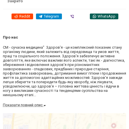
Закрито
Reddit
Telegram
Viber
WhatsApp
Про нас
СМ - сучасна медицина" Здоров'я - це комплексний показник стану
організму людини, який залежить від середовища та умов життя,
праці та соціального положення. Здоров'я забезпечує активне
довголіття, яке включає важливі його аспекти, такі як - діагностика,
збереження і відновлення здоров'я при різноманітних
захворюваннях - спадкових, придбаних і природне старіння,
профілактика захворювань, дотримання вимог гігієни і продовження
життя за допомогою адаптаційних можливостей. Здоров'я завжди
легше зберегти та попередити будь-яку хворобу, ніж лікувати,
усвідомлюючи, що здоров’я – головна життєва цінність і йдучи в
ногу з викликами сучасності та тенденціями суспільства на
нинішньому етапі...
Показати повний опис