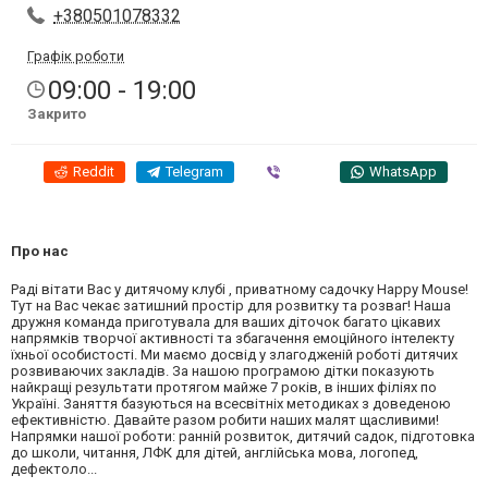
+380501078332
Графік роботи
09:00 - 19:00
Закрито
Reddit
Telegram
Viber
WhatsApp
Про нас
Раді вітати Вас у дитячому клубі , приватному садочку Happy Mouse!
Тут на Вас чекає затишний простір для розвитку та розваг! Наша
дружня команда приготувала для ваших діточок багато цікавих
напрямків творчої активності та збагачення емоційного інтелекту
їхньої особистості. Ми маємо досвід у злагодженій роботі дитячих
розвиваючих закладів. За нашою програмою дітки показують
найкращі результати протягом майже 7 років, в інших філіях по
Україні. Заняття базуються на всесвітніх методиках з доведеною
ефективністю. Давайте разом робити наших малят щасливими!
Напрямки нашої роботи: ранній розвиток, дитячий садок, підготовка
до школи, читання, ЛФК для дітей, англійська мова, логопед,
дефектоло...