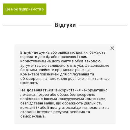
Це моє підприємство
Відгуки
Відгук - це думка або оцінка людей, які бажають
передати досвід або враження іншим
користувачам нашого сайту з обов'язковою
аргументацією залишеного відгука. Це допоможе
багатьом прийняти правильне рішення.
Коментарі призначені для спілкування та
обговорення, а також для роз'яснення питань, що
цікавлять.
Не дозволяється:
використання ненормативної
лексики, погроз або образ; безпосереднє
порівняння з іншими конкуруючими компаніями;
безпідставні заяви, що ображають діяльність
компанії і / або її послуги; розміщення посилань на
сторонні інтернет-ресурси; реклама та
самореклама.