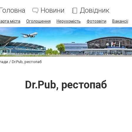
Головна
Новини
Довідник
арта міста
Оголошення
Нерухомість
Фотозвіти
Вакансії
клади
Dr.Pub, рестопаб
Dr.Pub, рестопаб