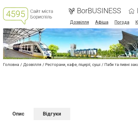
BorBUSINESS
Дозвілля
Афіша
Погода
К
Головна
Дозвілля
Ресторани, кафе, піцерії, суші
Паби та пивні за
Опис
Відгуки