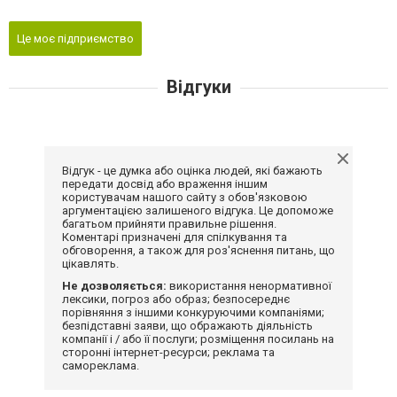
Це моє підприємство
Відгуки
Відгук - це думка або оцінка людей, які бажають
передати досвід або враження іншим
користувачам нашого сайту з обов'язковою
аргументацією залишеного відгука. Це допоможе
багатьом прийняти правильне рішення.
Коментарі призначені для спілкування та
обговорення, а також для роз'яснення питань, що
цікавлять.
Не дозволяється:
використання ненормативної
лексики, погроз або образ; безпосереднє
порівняння з іншими конкуруючими компаніями;
безпідставні заяви, що ображають діяльність
компанії і / або її послуги; розміщення посилань на
сторонні інтернет-ресурси; реклама та
самореклама.