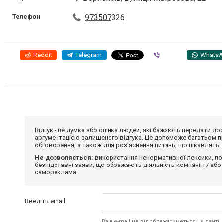
Телефон
973507326
Reddit
Telegram
Viber
Whats
Відгук - це думка або оцінка людей, які бажають передати 
аргументацією залишеного відгука. Це допоможе багатьом пр
обговорення, а також для роз'яснення питань, що цікавлять.
Не дозволяється:
використання ненормативної лексики, по
безпідставні заяви, що ображають діяльність компанії і / або
самореклама.
Введіть email:
Ваш e-mail не відображатиметься на сайті