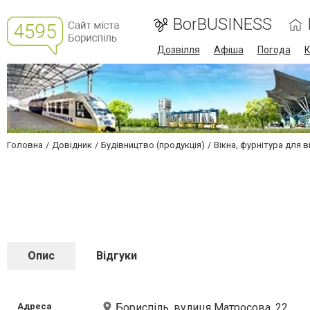
BorBUSINESS
Дозвілля
Афіша
Погода
К
Головна
Довідник
Будівництво (продукція)
Вікна, фурнітура для в
Опис
Відгуки
Адреса
Бориспіль, вулиця Матросова, 22