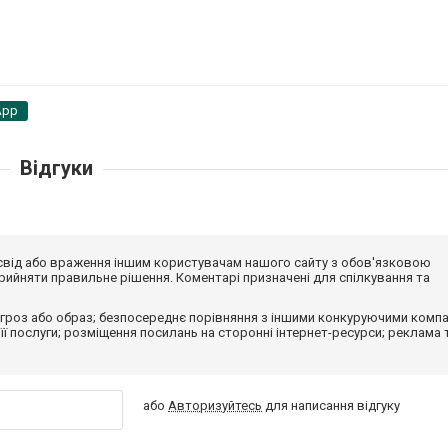
App
Відгуки
досвід або враження іншим користувачам нашого сайту з обов'язковою
ийняти правильне рішення. Коментарі призначені для спілкування та
гроз або образ; безпосереднє порівняння з іншими конкуруючими компа
 її послуги; розміщення посилань на сторонні інтернет-ресурси; реклама 
або
Авторизуйтесь
для написання відгуку