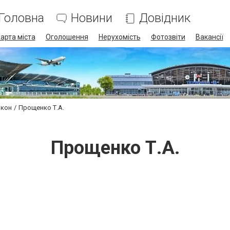
Головна
Новини
Довідник
арта міста
Оголошення
Нерухомість
Фотозвіти
Вакансії
ікон
Прощенко Т.А.
Прощенко Т.А.