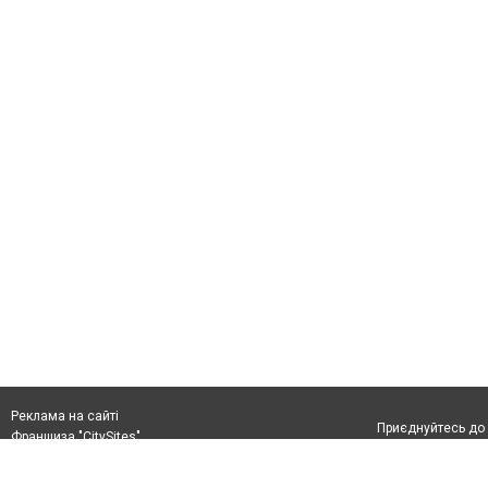
Реклама на сайті
Приєднуйтесь до 
Франшиза "CitySites"
+38(044)333-4-226