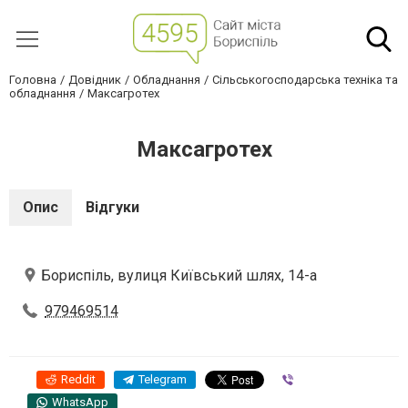
Головна
Довідник
Обладнання
Сільськогосподарська техніка та
обладнання
Максагротех
Максагротех
Опис
Відгуки
Бориспіль, вулиця Київський шлях, 14-а
979469514
Reddit
Telegram
Viber
WhatsApp