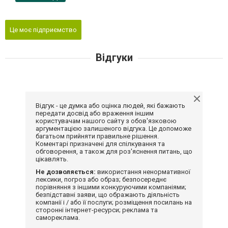
Це моє підприємство
Відгуки
Відгук - це думка або оцінка людей, які бажають
передати досвід або враження іншим
користувачам нашого сайту з обов'язковою
аргументацією залишеного відгука. Це допоможе
багатьом прийняти правильне рішення.
Коментарі призначені для спілкування та
обговорення, а також для роз'яснення питань, що
цікавлять.
Не дозволяється:
використання ненормативної
лексики, погроз або образ; безпосереднє
порівняння з іншими конкуруючими компаніями;
безпідставні заяви, що ображають діяльність
компанії і / або її послуги; розміщення посилань на
сторонні інтернет-ресурси; реклама та
самореклама.