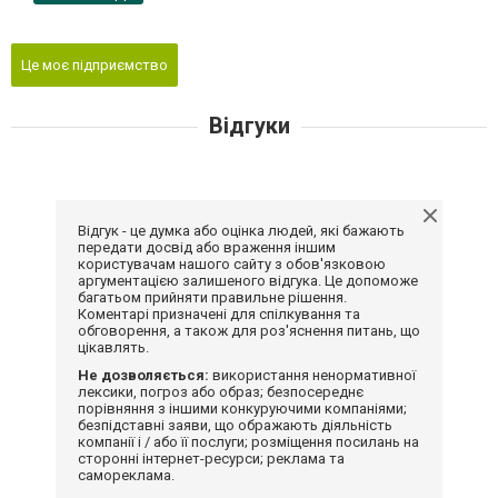
Це моє підприємство
Відгуки
Відгук - це думка або оцінка людей, які бажають
передати досвід або враження іншим
користувачам нашого сайту з обов'язковою
аргументацією залишеного відгука. Це допоможе
багатьом прийняти правильне рішення.
Коментарі призначені для спілкування та
обговорення, а також для роз'яснення питань, що
цікавлять.
Не дозволяється:
використання ненормативної
лексики, погроз або образ; безпосереднє
порівняння з іншими конкуруючими компаніями;
безпідставні заяви, що ображають діяльність
компанії і / або її послуги; розміщення посилань на
сторонні інтернет-ресурси; реклама та
самореклама.