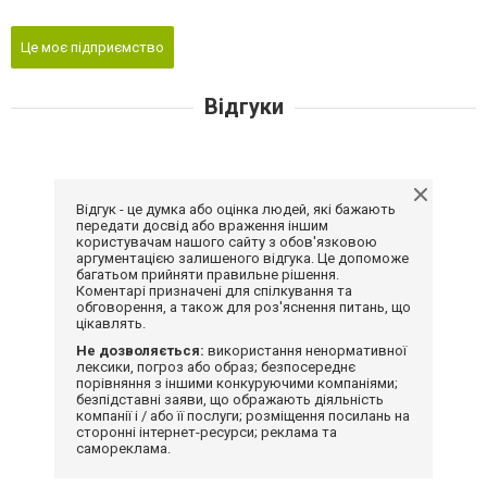
Це моє підприємство
Відгуки
Відгук - це думка або оцінка людей, які бажають
передати досвід або враження іншим
користувачам нашого сайту з обов'язковою
аргументацією залишеного відгука. Це допоможе
багатьом прийняти правильне рішення.
Коментарі призначені для спілкування та
обговорення, а також для роз'яснення питань, що
цікавлять.
Не дозволяється:
використання ненормативної
лексики, погроз або образ; безпосереднє
порівняння з іншими конкуруючими компаніями;
безпідставні заяви, що ображають діяльність
компанії і / або її послуги; розміщення посилань на
сторонні інтернет-ресурси; реклама та
самореклама.