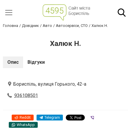
Головна
Довідник
Авто
Автосервіси, СТО
Халюк Н.
Халюк Н.
Опис
Відгуки
Бориспіль, вулиця Горького, 42-а
936108501
Reddit
Telegram
Viber
WhatsApp