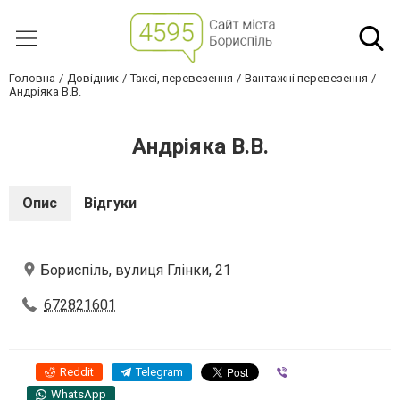
Головна
Довідник
Таксі, перевезення
Вантажні перевезення
Андріяка В.В.
Андріяка В.В.
Опис
Відгуки
Бориспіль, вулиця Глінки, 21
672821601
Reddit
Telegram
Viber
WhatsApp