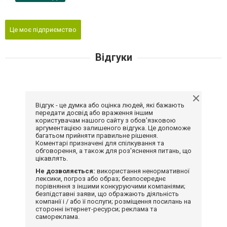
Це моє підприємство
Відгуки
Відгук - це думка або оцінка людей, які бажають
передати досвід або враження іншим
користувачам нашого сайту з обов'язковою
аргументацією залишеного відгука. Це допоможе
багатьом прийняти правильне рішення.
Коментарі призначені для спілкування та
обговорення, а також для роз'яснення питань, що
цікавлять.
Не дозволяється:
використання ненормативної
лексики, погроз або образ; безпосереднє
порівняння з іншими конкуруючими компаніями;
безпідставні заяви, що ображають діяльність
компанії і / або її послуги; розміщення посилань на
сторонні інтернет-ресурси; реклама та
самореклама.