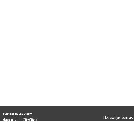
Реклама на сайті
Приєднуйтесь до 
Франшиза "CitySites"
+38(044)333-4-226