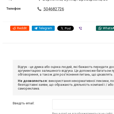
Телефон
504682726
Reddit
Telegram
Viber
Whats
Відгук - це думка або оцінка людей, які бажають передати 
аргументацією залишеного відгука. Це допоможе багатьом пр
обговорення, а також для роз'яснення питань, що цікавлять.
Не дозволяється:
використання ненормативної лексики, по
безпідставні заяви, що ображають діяльність компанії і / або
самореклама.
Введіть email:
Ваш e-mail не відображатиметься на сайті