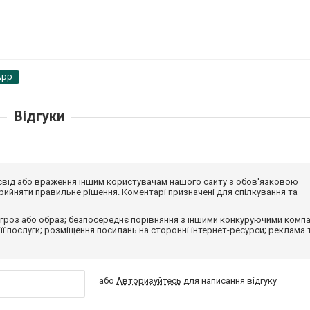
App
Відгуки
досвід або враження іншим користувачам нашого сайту з обов'язковою
ийняти правильне рішення. Коментарі призначені для спілкування та
гроз або образ; безпосереднє порівняння з іншими конкуруючими компа
 її послуги; розміщення посилань на сторонні інтернет-ресурси; реклама 
або
Авторизуйтесь
для написання відгуку