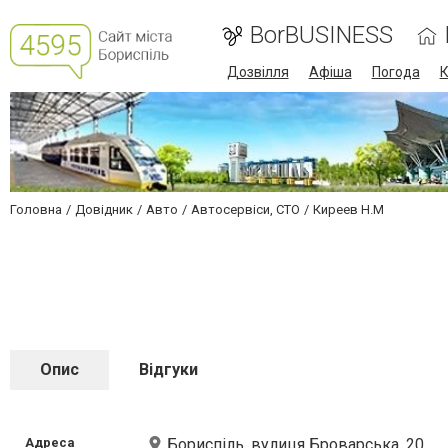
BorBUSINESS
Дозвілля
Афіша
Погода
К
Головна
Довідник
Авто
Автосервіси, СТО
Киреев Н.М
Опис
Відгуки
Адреса
Бориспіль, вулиця Броварська, 20