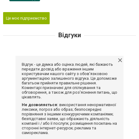
Це моє підприємство
Відгуки
Відгук - це думка або оцінка людей, які бажають
передати досвід або враження іншим
користувачам нашого сайту з обов'язковою
аргументацією залишеного відгука. Це допоможе
багатьом прийняти правильне рішення.
Коментарі призначені для спілкування та
обговорення, а також для роз'яснення питань, що
цікавлять.
Не дозволяється:
використання ненормативної
лексики, погроз або образ; безпосереднє
порівняння з іншими конкуруючими компаніями;
безпідставні заяви, що ображають діяльність
компанії і / або її послуги; розміщення посилань на
сторонні інтернет-ресурси; реклама та
самореклама.