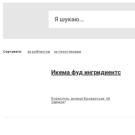
Сортувати:
за рейтингом
за переглядами
Икема фуд ингридиентс
Бориспіль, вулиця Броварська, 54
23894247