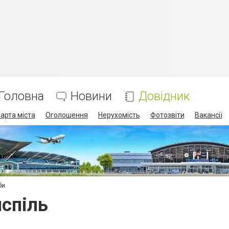
Головна
Новини
Довідник
арта міста
Оголошення
Нерухомість
Фотозвіти
Вакансії
би
испіль