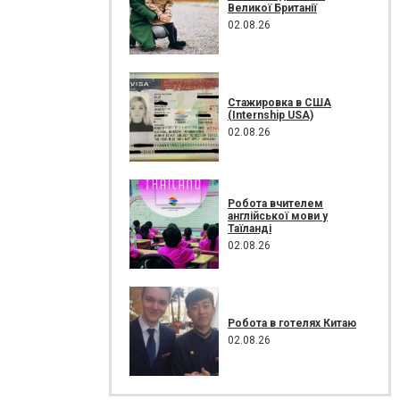
Великої Британії
02.08.26
Стажировка в США
(Internship USA)
02.08.26
Робота вчителем
англійської мови у
Таїланді
02.08.26
Робота в готелях Китаю
02.08.26