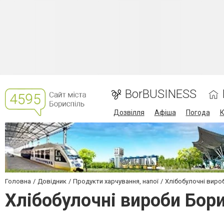
BorBUSINESS
Дозвілля
Афіша
Погода
К
Головна
Довідник
Продукти харчування, напої
Хлібобулочні виро
Хлібобулочні вироби Бор