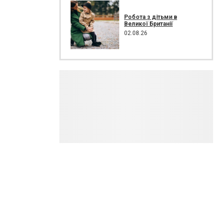
Робота з дітьми в
Великої Британії
02.08.26