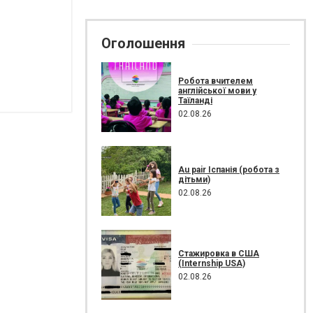
Оголошення
Робота вчителем
англійської мови у
Таїланді
02.08.26
Au pair Іспанія (робота з
дітьми)
02.08.26
Стажировка в США
(Internship USA)
02.08.26