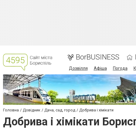
BorBUSINESS
Дозвілля
Афіша
Погода
К
Головна
Довідник
Дача, сад, город
Добрива і хімікати
Добрива і хімікати Борис