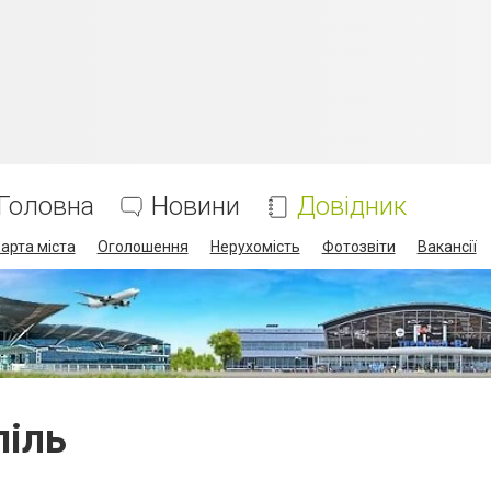
Головна
Новини
Довідник
арта міста
Оголошення
Нерухомість
Фотозвіти
Вакансії
піль