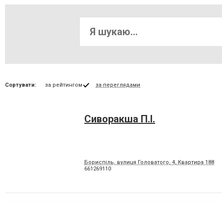
Сортувати:
за рейтингом
за переглядами
Сиворакша П.І.
Бориспіль, вулиця Головатого, 4, Квартира 188
661269110