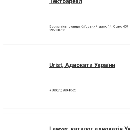
Тектоареал
Бориспіль, вулиця Київський шлях, 14, Офис 407
995088750
Urist, Адвокати України
+380(73)280-10-20
Lawyer, каталог адвокатів У