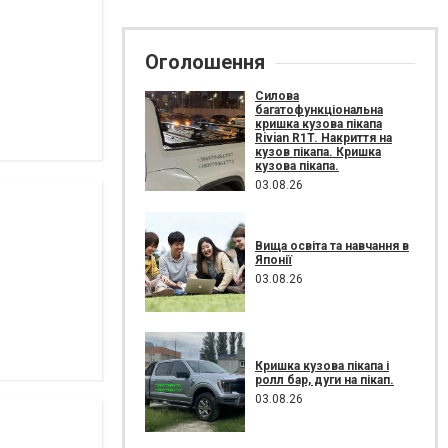
Оголошення
Силова
багатофункціональна
кришка кузова пікапа
Rivian R1T. Накриття на
кузов пікапа. Кришка
кузова пікапа.
03.08.26
Вища освіта та навчання в
Японії
03.08.26
Кришка кузова пікапа і
ролл бар, дуги на пікап.
03.08.26