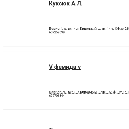
Куксюк А.Л.
Бориспіль, вулиця Київський шлях, 14-а, Офис 21
637259099
V фемида v
Бориспіль, вулиця Київський шлях, 153-ф, Офис 
672706844