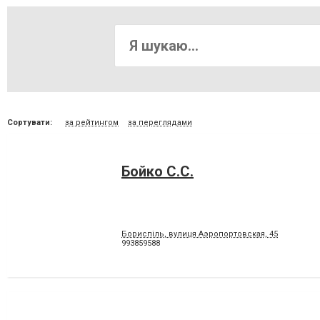
Сортувати:
за рейтингом
за переглядами
Бойко С.С.
Бориспіль, вулиця Аэропортовская, 45
993859588