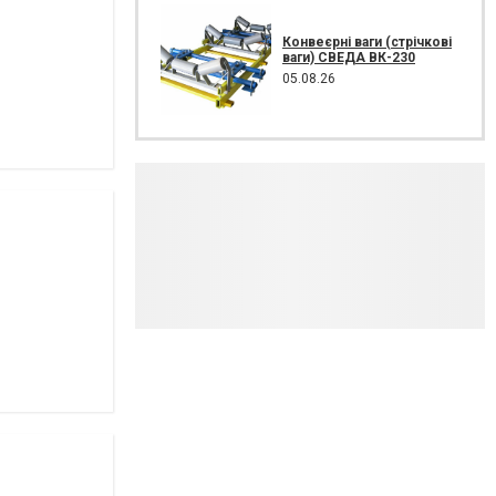
Конвеєрні ваги (стрічкові
ваги) СВЕДА ВК-230
05.08.26