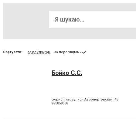
Сортувати:
за рейтингом
за переглядами
Бойко С.С.
Бориспіль, вулиця Аэропортовская, 45
993859588