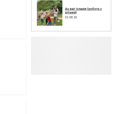
Au pair Іспанія (робота з
дітьми)
02.08.26