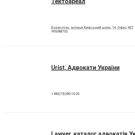
Тектоареал
Бориспіль, вулиця Київський шлях, 14, Офис 407
995088750
Urist, Адвокати України
+380(73)280-10-20
Lawyer, каталог адвокатів У