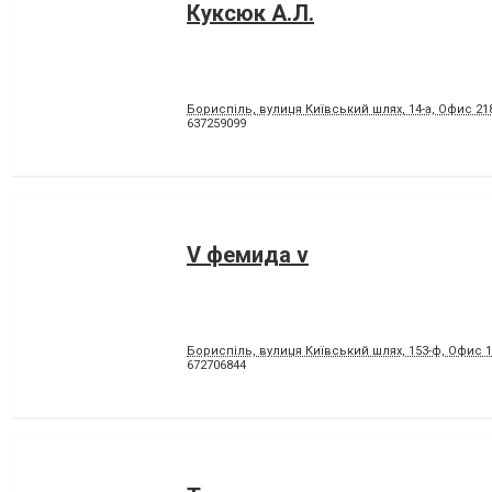
Куксюк А.Л.
Бориспіль, вулиця Київський шлях, 14-а, Офис 21
637259099
V фемида v
Бориспіль, вулиця Київський шлях, 153-ф, Офис 
672706844