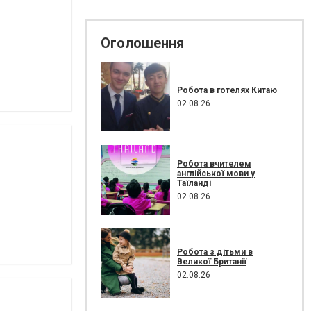
Оголошення
Робота в готелях Китаю
02.08.26
Робота вчителем
англійської мови у
Таїланді
02.08.26
Робота з дітьми в
Великої Британії
02.08.26