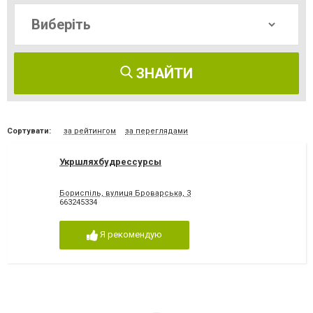
ЗНАЙТИ
Сортувати:
за рейтингом
за переглядами
Укршляхбудрессурсы
Бориспіль, вулиця Броварська, 3
663245334
Я рекомендую