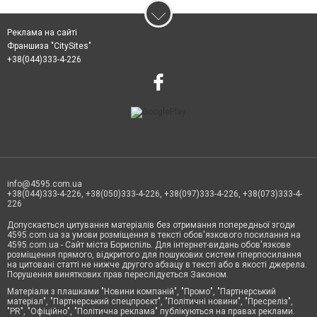
Реклама на сайті
Франшиза "CitySites"
+38(044)333-4-226
info@4595.com.ua
+38(044)333-4-226, +38(050)333-4-226, +38(097)333-4-226, +38(073)333-4-
226
Допускається цитування матеріалів без отримання попередньої згоди
4595.com.ua за умови розміщення в тексті обов'язкового посилання на
4595.com.ua - Сайт міста Бориспіль. Для інтернет-видань обов'язкове
розміщення прямого, відкритого для пошукових систем гіперпосилання
на цитовані статті не нижче другого абзацу в тексті або в якості джерела.
Порушення виняткових прав переслідується Законом.
Матеріали з плашками "Новини компаній", "Промо", "Партнерський
матеріал", "Партнерський спецпроєкт", "Політичні новини", "Пресреліз",
"PR", "Офіційно", "Політична реклама" публікуються на правах реклами.