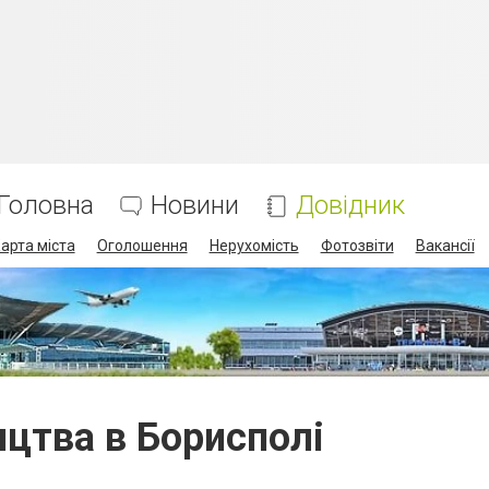
Головна
Новини
Довідник
арта міста
Оголошення
Нерухомість
Фотозвіти
Вакансії
ицтва в Борисполі