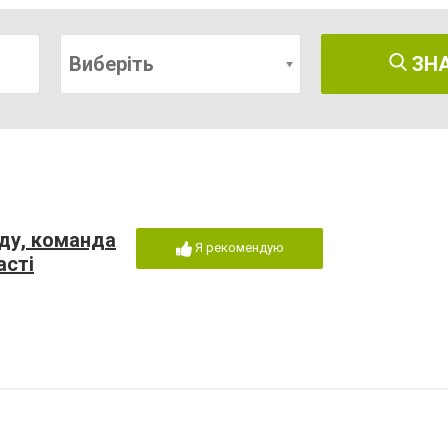
Виберіть
ЗН
оду, команда
Я рекомендую
асті