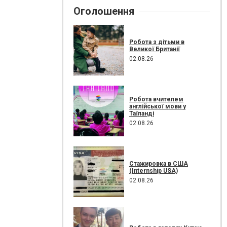
Оголошення
Робота з дітьми в
Великої Британії
02.08.26
Робота вчителем
англійської мови у
Таїланді
02.08.26
Стажировка в США
(Internship USA)
02.08.26