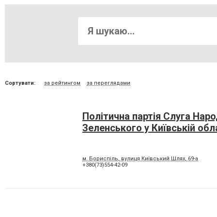
Сортувати:
за рейтингом
за переглядами
Політична партія Слуга Нар
Зеленського у Київській обл
м. Бориспіль, вулиця Київський Шлях, 69-а
+380(73)554-42-09