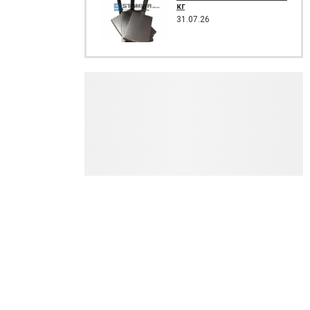
кг
31.07.26