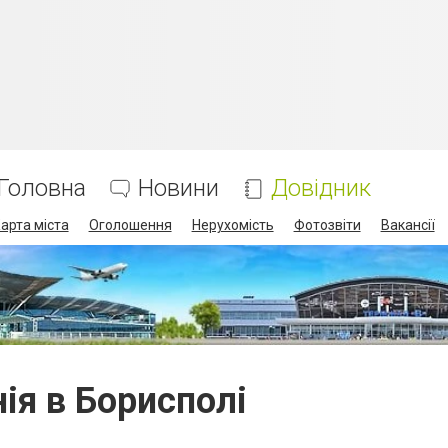
Головна
Новини
Довідник
арта міста
Оголошення
Нерухомість
Фотозвіти
Вакансії
нія в Борисполі