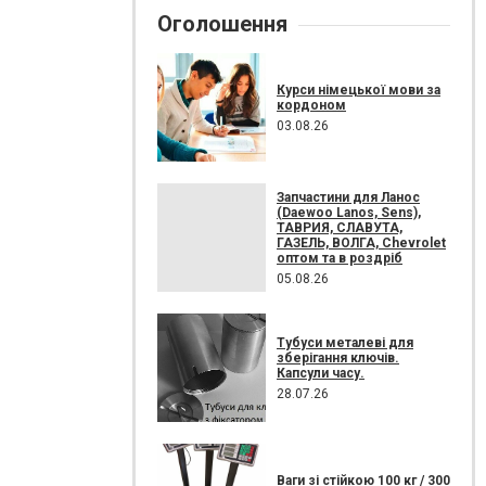
Оголошення
Курси німецької мови за
кордоном
03.08.26
Запчастини для Ланос
(Daewoo Lanos, Sens),
ТАВРИЯ, СЛАВУТА,
ГАЗЕЛЬ, ВОЛГА, Chevrolet
оптом та в роздріб
05.08.26
Тубуси металеві для
зберігання ключів.
Капсули часу.
28.07.26
Ваги зі стійкою 100 кг / 300