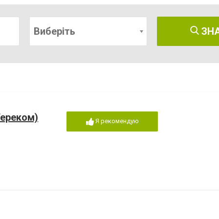
Виберіть
ЗН
Тереком)
Я рекомендую