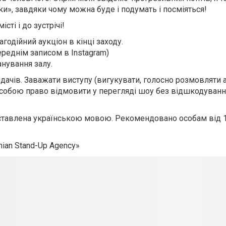
ьки», завдяки чому можна буде і подумать і посміяться!
ті і до зустрічі!
одійний аукціон в кінці заходу.
реднім записом в Instagram)
анування залу.
ачів. Заважати виступу (вигукувати, голосно розмовляти 
 собою право відмовити у перегляді шоу без відшкодуванн
ставлена українською мовою. Рекомендовано особам від 1
nian Stand-Up Agency»