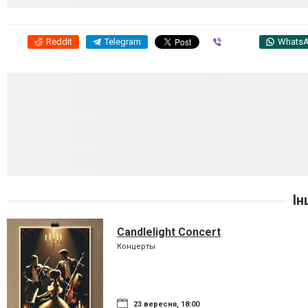
Reddit
Telegram
Viber
Whats
Ін
Candlelight Concert
Концерты
23 вересня, 18:00