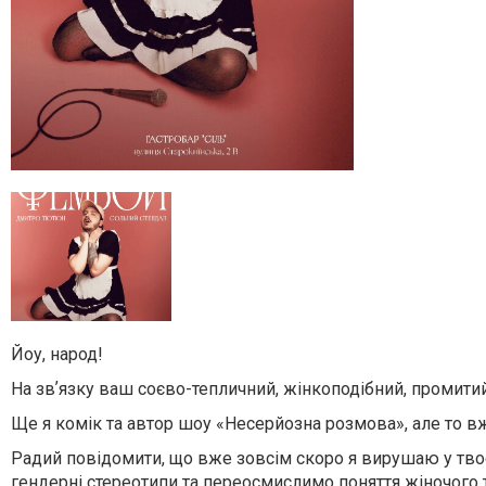
Йоу, народ!
На звʼязку ваш соєво-тепличний, жінкоподібний, промит
Ще я комік та автор шоу «Несерйозна розмова», але то в
Радий повідомити, що вже зовсім скоро я вирушаю у тво
гендерні стереотипи та переосмислимо поняття жіночого 