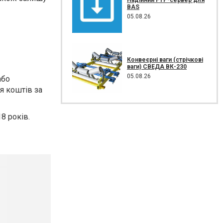
BAS
05.08.26
Конвеєрні ваги (стрічкові
ваги) СВЕДА ВК-230
05.08.26
або
я коштів за
8 років.