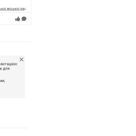
кої міської ради
ментацією
ж для
ми;