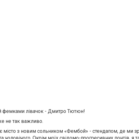
ий фемками лівачок - Дмитро Тютюн!
же не так важливо.
є місто з новим сольником «Фембой» - стендапом, де ми з
та чоловічого. Окрім моїх свідомо-прогресивних понтів, я 