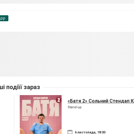
App
ші подіїї зараз
«Батя 2» Сольний Стендап 
Stand-up
6 листопада, 18:00