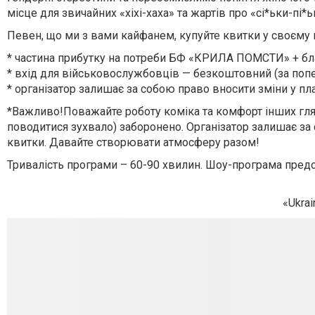
місце для звичайних «хіхі-хаха» та жартів про «сі*ьки-пі*
Певен, що ми з вами кайфанем, купуйте квитки у своєму міс
* частина прибутку на потреби БФ «КРИЛА ПОМСТИ» + благ
* вхід для військовослужбовців — безкоштовний (за попе
* організатор залишає за собою право вносити зміни у пл
*Важливо!Поважайте роботу коміка та комфорт інших гляд
поводитися зухвало) заборонено. Організатор залишає за
квитки. Давайте створювати атмосферу разом!
Тривалість програми – 60-90 хвилин. Шоу-програма пред
«Ukrai