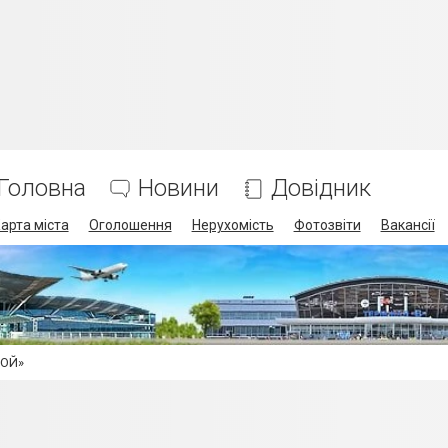
Головна
Новини
Довідник
арта міста
Оголошення
Нерухомість
Фотозвіти
Вакансії
БОЙ»