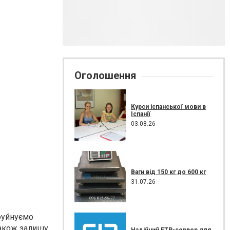
Оголошення
Курси іспанської мови в
Іспанії
03.08.26
Ваги від 150 кг до 600 кг
31.07.26
руйнуємо
також залишу
Надійний FTP-сервер для