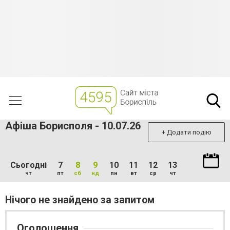
Афіша Борисполя - 10.07.26
+ Додати подію
Сьогодні
7
8
9
10
11
12
13
чт
пт
сб
нд
пн
вт
ср
чт
Нічого не знайдено за запитом
Оголошення