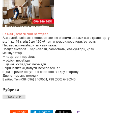
На жаль, оголошення застаріло
Автомобільні вантажоперевезення різними видами автотранспорту
від 1 до 45 т, від 5 до 120 м³ тенти, рефрижератори,ізотерми.
Перевозки негабаритних вантажів.
Спецтранспорт – зерновози, самосвали, евакуатори, кран
маніпулятор.
— квартирні переїзди
— офісні переїзди
— дачні і складські переїзди
Збірні вантажі ,попутні перевезення !
Щодня рейси попутно з оплатою в одну сторону
Диспетчерські послуги
Вайбер Тел +38 (096) 3469651, +38 (050) 6430345
Рубрики
ПОСЛУГИ
Reddit
Telegram
Viber