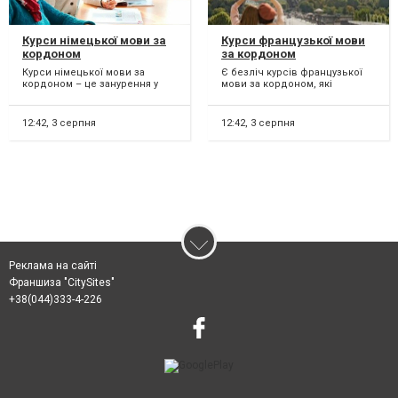
Курси німецької мови за
Курси французької мови
кордоном
за кордоном
Курси німецької мови за
Є безліч курсів французької
кордоном – це занурення у
мови за кордоном, які
мовне середовище та
пропонуються різними
покращення своїх навичок
навчальними закладами та
спілк...
орга...
12:42,
3 серпня
12:42,
3 серпня
Реклама на сайті
Франшиза "CitySites"
+38(044)333-4-226