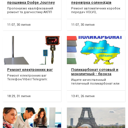
прошивка Dodge Journey
перевірка соленоїдів
DCT450 #8U3R7000NG
Volvo V40 V50 V60 V70 V90
Пропонуємо кваліфікований
Ремонт автоматичних коробок
#4872691AH, 68060442AB,
S80 S60 XC60 XC90 AISIN
ремонт та діагностику АКПП
передач VOLVO,
68060444AB
AW55-51 # TF80SC#
62TE в автомобілях : FIAT
6DCT450(POWERSHIFT),AW55-51,
Powershift # 36001817#
Freemont 62TE ,DODGE...
AW55-50,TF80SC, 6DCT451. В...
36000662 #31367035
11:07,
30 липня
11:07,
30 липня
Ремонт електронних ваг
Поликарбонат сотовый и
монолитный - бронза
Ремонт електронних ваг
(бронзовый), бесцветный
Телефон/Viber/Telegram:
Ищите качественный
(прозрачный). Борисполь.
(096)015-56-77 Виконаємо
тепличный поликарбонат или
Бориспіль
ремонт торгівельних, аналі...
поликарбонат для
изготовления навеса,
автонавеса и про...
18:29,
31 липня
13:41,
26 липня