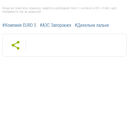
Якщо ви помітили помилку, виділіть необхідний текст і натисніть Ctrl + Enter, щоб
повідомити про це редакцію
#Компанія EURO 5
#АЗС Запоріжжя
#Дизельне пальне