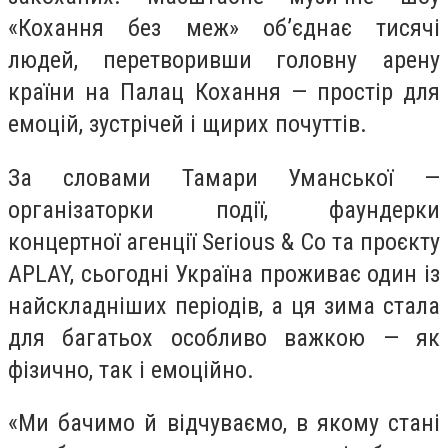
«Кохання без меж» об’єднає тисячі
людей, перетворивши головну арену
країни на Палац Кохання — простір для
емоцій, зустрічей і щирих почуттів.
За словами Тамари Уманської —
організаторки події, фаундерки
концертної агенції Serious & Co та проєкту
APLAY, сьогодні Україна проживає один із
найскладніших періодів, а ця зима стала
для багатьох особливо важкою — як
фізично, так і емоційно.
«Ми бачимо й відчуваємо, в якому стані