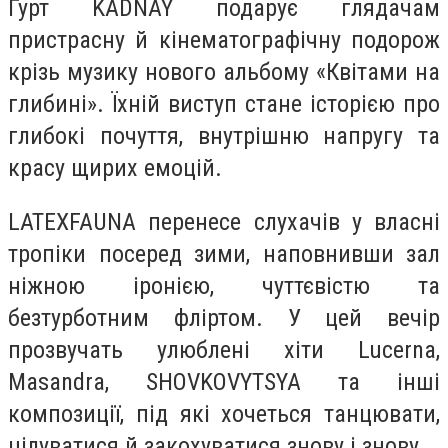
Гурт KADNAY подарує глядачам
пристрасну й кінематографічну подорож
крізь музику нового альбому «Квітами на
глибині». Їхній виступ стане історією про
глибокі почуття, внутрішню напругу та
красу щирих емоцій.
LATEXFAUNA перенесе слухачів у власні
тропіки посеред зими, наповнивши зал
ніжною іронією, чуттєвістю та
безтурботним фліртом. У цей вечір
прозвучать улюблені хіти Lucerna,
Masandra, SHOVKOVYTSYA та інші
композиції, під які хочеться танцювати,
цілуватися й закохуватися знову і знову.