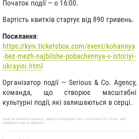
Початок події — о 16:00.
Вартість квитків стартує від 890 гривень.
Посилання
:
https://kyiv.ticketsbox.com/event/kohannya
-bez-mezh-najbilshe-pobachennya-v-istoriyi-
ukrayini.html
Організатор події — Serious & Co. Agency,
команда, що створює масштабні
культурні події, які залишаються в серці.
Якщо ви помітили помилку, виділіть необхідний текст і натисніть Ctrl + Enter, щоб
повідомити про це редакцію