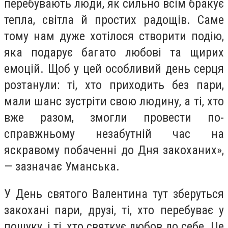
перебувають люди, як сильно всім бракує
тепла, світла й простих радощів. Саме
тому нам дуже хотілося створити подію,
яка подарує багато любові та щирих
емоцій. Щоб у цей особливий день серця
розтанули: ті, хто приходить без пари,
мали шанс зустріти свою людину, а ті, хто
вже разом, змогли провести по-
справжньому незабутній час на
яскравому побаченні до Дня закоханих»,
— зазначає Уманська.
У День святого Валентина тут зберуться
закохані пари, друзі, ті, хто перебуває у
пошуку, і ті, хто святкує любов до себе. Це