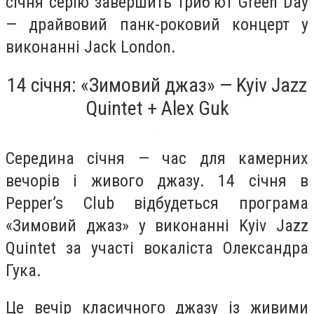
січня серію завершить триб’ют Green Day
— драйвовий панк-роковий концерт у
виконанні Jack London.
14 січня: «Зимовий джаз» — Kyiv Jazz
Quintet + Alex Guk
Середина січня — час для камерних
вечорів і живого джазу. 14 січня в
Pepper’s Club відбудеться програма
«Зимовий джаз» у виконанні Kyiv Jazz
Quintet за участі вокаліста Олександра
Гука.
Це вечір класичного джазу із живими