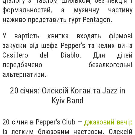
діалогу з Павлом Шильком, без лекцій і
формальностей, а музичну частину
наживо представить гурт Pentagon.
У вартість квитка входять фірмові
закуски від шефа Pepper’s та келих вина
Casillero del Diablo. Для дітей
передбачено безалкогольні
альтернативи.
20 січня: Олексій Коган та Jazz in
Kyiv Band
20 січня в Pepper’s Club —
джазовий вечір
із легким блюзовим настроєм. Олексій