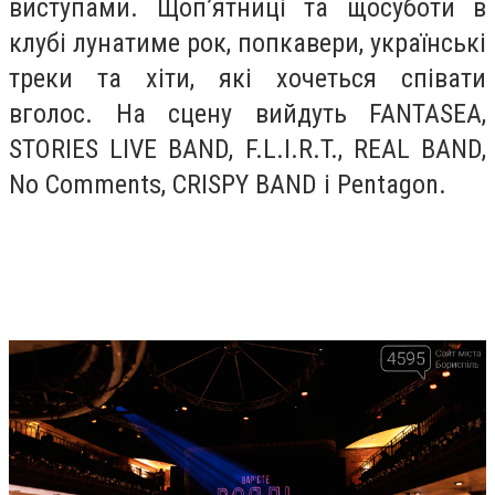
виступами. Щоп’ятниці та щосуботи в
клубі лунатиме рок, попкавери, українські
треки та хіти, які хочеться співати
вголос. На сцену вийдуть FANTASEA,
STORIES LIVE BAND, F.L.I.R.T., REAL BAND,
No Comments, CRISPY BAND і Pentagon.