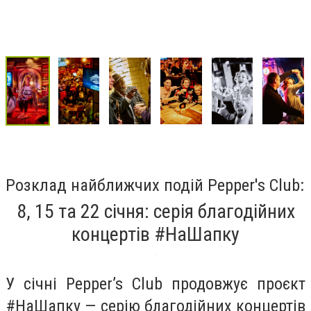
Розклад найближчих подій Pepper's Club:
8, 15 та 22 січня: серія благодійних
концертів #НаШапку
У січні Pepper’s Club продовжує проєкт
#НаШапку — серію благодійних концертів