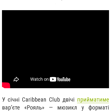
У січні Caribbean Club двічі
прийматиме
вар’єте «Рояль» — мюзикл у форматі