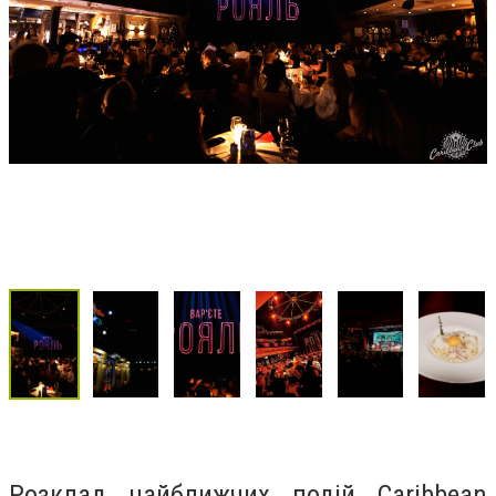
Розклад найближчих подій Сaribbean