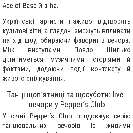
Ace of Base й a-ha.
Українські артисти наживо відтворять
культові хіти, а глядачі зможуть впливати
на хід шоу, обираючи фаворитів вечора.
Між виступами Павло Шилько
ділитиметься музичними історіями й
фактами, додаючи події контексту й
живого спілкування.
Танці щоп’ятниці та щосуботи: live-
вечори у Pepper’s Club
У січні Pepper’s Club продовжує серію
танцювальних вечорів із живими