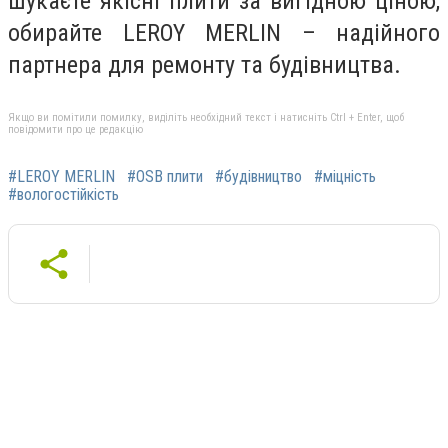
шукаєте якісні плити за вигідною ціною,
обирайте LEROY MERLIN – надійного
партнера для ремонту та будівництва.
Якщо ви помітили помилку, виділіть необхідний текст і натисніть Ctrl + Enter, щоб
повідомити про це редакцію
#LEROY MERLIN
#OSB плити
#будівництво
#міцність
#вологостійкість