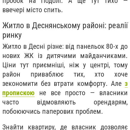
пробок на Подолі. А ще тут тихо —
ввечері місто спить.
Житло в Деснянському районі: реалії
ринку
Житло в Десні різне: від панельок 80-х до
нових ЖК із дитячими майданчиками.
Ціни тут приємніші, ніж у центрі, тому
район приваблює тих, хто хоче
зекономити без втрати комфорту. Але
з
пропискою
не все просто — власники
часто відмовляють орендарям,
побоюючись паперових проблем.
Знайти квартиру, де власник дозволяє