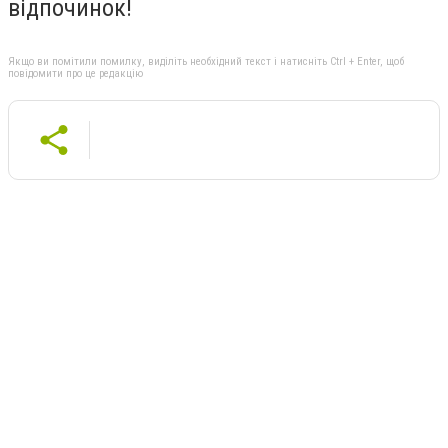
відпочинок!
Якщо ви помітили помилку, виділіть необхідний текст і натисніть Ctrl + Enter, щоб
повідомити про це редакцію