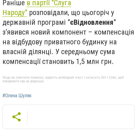
Раніше
в партії "Слуга
Народу"
розповідали, що цьогоріч у
державній програмі "
єВідновлення
"
з’явився новий компонент – компенсація
на відбудову приватного будинку на
власній ділянці. У середньому сума
компенсації становить 1,5 млн грн.
Якщо ви помітили помилку, виділіть необхідний текст і натисніть Ctrl + Enter, щоб
повідомити про це редакцію
#Олена Шуляк