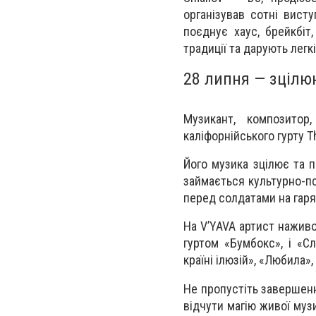
організував сотні висту
поєднує хаус, брейкбіт
традиції та дарують легкі
28 липня — зцілю
Музикант, композитор
каліфорнійського гурту Th
Його музика зцілює та 
займається культурно-пс
перед солдатами на гаря
На V’YAVA артист наживо
гуртом «Бумбокс», і «С
країні ілюзій», «Любила»
Не пропустіть завершен
відчути магію живої муз