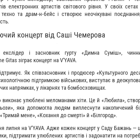
пів електронних артистів світового рівня. У своїх сетах 
, техно та драм-н-бейс і створює неочікувані поєднання
сть.
ючий концерт від Саші Чемерова
, екслідер і засновник гурту «Димна Суміш», чин
e Gitas зіграє концерт на V’YAVA.
підтримує. Як співзасновник і продюсер «Культурного дес
ихологічною підтримкою військових, виступає в деокупова
чих напрямках, у лікарнях та бомбосховищах.
 виконає улюблені меломанами хіти. Це й «Любила», створ
льози», яка допомогла людям виплеснути накопичений біл
, «Тримай мене», «Кохання до смерті» й «Білгород».
ня липня на V’YAVA. Адже кожен концерт у Саду Бажань — 
ики, підтримати улюблених артистів і задонатити на потре