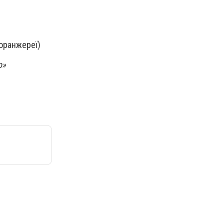
 оранжереї)
р»