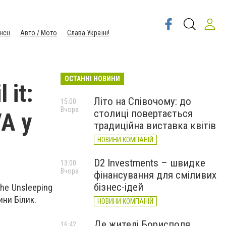
нсії
Авто / Мото
Слава Україні!
ОСТАННІ НОВИНИ
 it:
Літо на Співочому: до
15:00
Вчора
столиці повертається
VA у
традиційна виставка квітів
НОВИНИ КОМПАНІЙ
D2 Investments – швидке
13:00
Вчора
фінансування для сміливих
бізнес-ідей
he Unsleeping
ини Білик.
НОВИНИ КОМПАНІЙ
Де жителі Борисполя
16:42