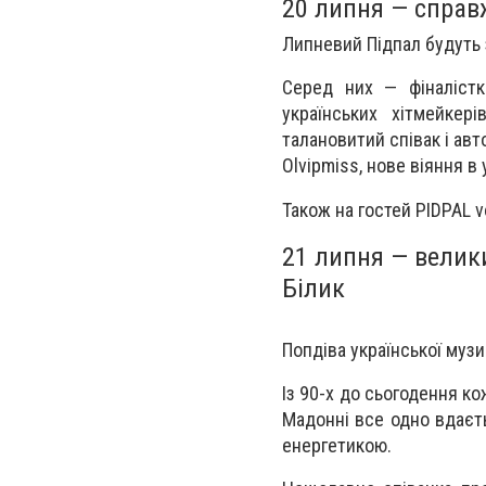
20 липня — справ
Липневий Підпал будуть 
Серед них — фіналістк
українських хітмейкер
талановитий співак і авт
Olvipmiss, нове віяння в 
Також на гостей PIDPAL v
21 липня — велик
Білик
Попдіва української музи
Із 90-х до сьогодення ко
Мадонні все одно вдаєть
енергетикою.