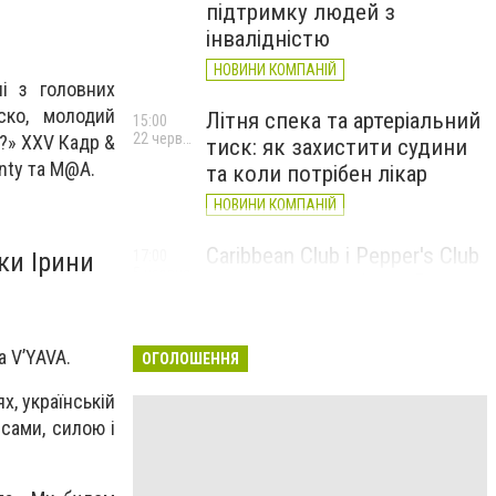
підтримку людей з
інвалідністю
НОВИНИ КОМПАНІЙ
ні з головних
ско, молодий
Літня спека та артеріальний
15:00
22 червня
и?» XXV Кадр &
тиск: як захистити судини
anty та M@A.
та коли потрібен лікар
НОВИНИ КОМПАНІЙ
Caribbean Club і Pepper's Club
ки Ірини
17:00
5 червня
у червні: від вар'єте «Рояль»
до благодійних концертів
#НаШапку
а V’YAVA.
ОГОЛОШЕННЯ
НОВИНИ КОМПАНІЙ
х, українській
сами, силою і