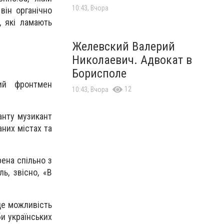
10:43, Вчора
він органічно
, які ламають
Желевский Валерий
Николаевич. Адвокат в
Борисполе
ний фронтмен
12
10:43, Вчора
анту музикант
них містах та
ена спільно з
ь, звісно, «В
це можливість
би українських