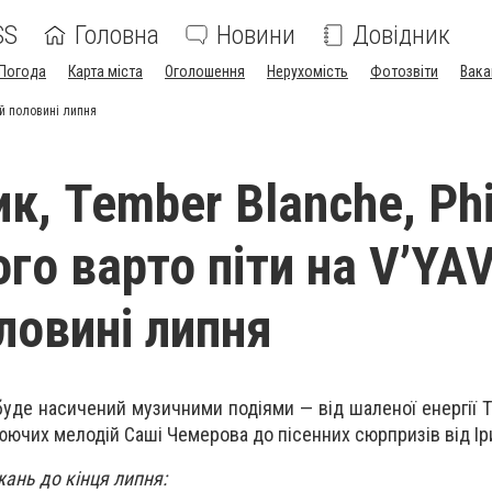
SS
Головна
Новини
Довідник
Погода
Карта міста
Оголошення
Нерухомість
Фотозвіти
Вака
гій половині липня
ик, Tember Blanche, Phil
го варто піти на V’YA
ловині липня
буде насичений музичними подіями — від шаленої енергії T
цілюючих мелодій Саші Чемерова до пісенних сюрпризів від Ір
жань до кінця липня: