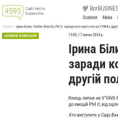
BorBUSINE
Дозвілля
Афіша
Головна
Ірина Білик, Tember Blanche, Phil it: заради кого варто піти на V’YAVA у дру
15:00, 17 липня 2024 р.
НОВИНИ КОМПАНІЙ
Ірина Біл
заради ко
другій по
Кінець липня на V'YAVA 
до емоцій Phil it, від з
Хто виступить у Саду Ба