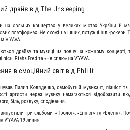
ий драйв від The Unsleeping
и на сольних концертах у великих містах України й ма
вих платформах. Не схожі на інших, потужні інді-рокери T
на V’YAVA.
даються драйву та музиці на повну на кожному концерті, 
 пісні Ptaha Fred та «Не сплю» на V’YAVA.
ня в емоційний світ від Phil it
аснував Пилип Коляденко, самобутній музикант, піаніст та
сті артисти через музику намагаються відобразити люд
оги, біль, розлуку, сподівання.
 випустили три альбоми: «Пролог», «Епілог» та «Елегія». П
а V’YAVA 19 липня.