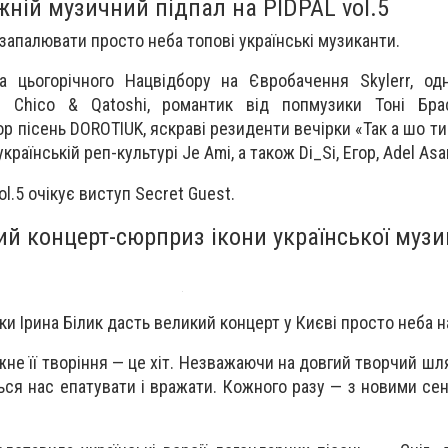
жній музичний підпал на PIDPAL vol.5
запалювати просто неба топові українські музиканти.
а цьогорічного Нацвідбору на Євробачення Skylerr, од
ів Chico & Qatoshi, романтик від попмузики Тоні Бра
ор пісень DOROTIUK, яскраві резиденти вечірки «Так а шо т
українській реп-культурі Je Ami, а також Di_Si, Егор, Adel As
ol.5 очікує виступ Secret Guest.
ий концерт-сюрприз ікони української музи
ки Ірина Білик дасть великий концерт у Києві просто неба н
жне її творіння — це хіт. Незважаючи на довгий творчий шля
ся нас епатувати і вражати. Кожного разу — з новими сен