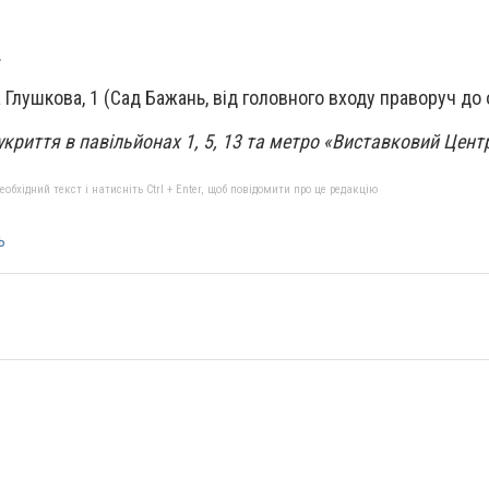
.
 Глушкова, 1 (Сад Бажань, від головного входу праворуч до
укриття в павільйонах 1, 5, 13 та метро «Виставковий Цент
бхідний текст і натисніть Ctrl + Enter, щоб повідомити про це редакцію
ь