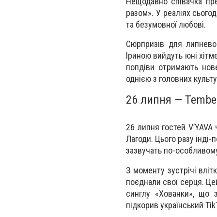
Нещодавно співачка пре
разом». У реаліях сього
та безумовної любові.
Сюрпризів для липнево
Іриною вийдуть юні хітме
попдіви отримають нове
однією з головних культу
26 липня — Tembe
26 липня гостей V’YAVA
Лагоди. Цього разу інді-п
зазвучать по-особливом
З моменту зустрічі вліт
поєднали свої серця. Цей
синглу «Хованки», що з
підкорив український Tik