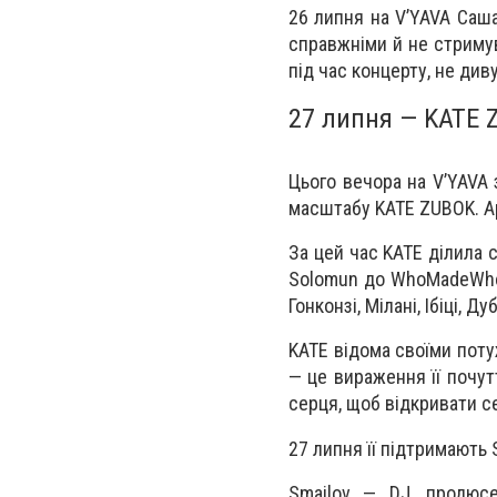
26 липня на V’YAVA Саша
справжніми й не стримув
під час концерту, не див
27 липня — KATE 
Цього вечора на V’YAVA
масштабу KATE ZUBOK. Ар
За цей час KATE ділила с
Solomun до WhoMadeWho т
Гонконзі, Мілані, Ібіці, Д
KATE відома своїми пот
— це вираження її почут
серця, щоб відкривати се
27 липня її підтримають 
Smailov — DJ, продюсе