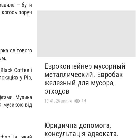
равила — бути
 когось поруч
рка світового
ам.
Евроконтейнер мусорный
Black Coffee і
металлический. Евробак
окаціях у Ріо,
железный для мусора,
отходов
фтами. Музика
14
13:41, 26 липня
ся музикою від
Юридична допомога,
консультація адвоката.
chno.Ua, який