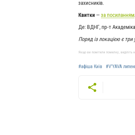
захисників.
Квитки
—
за посиланням
Де: ВДНГ, пр-т Академіка
Поряд із локацією є три 
Якщо ви помітили помилку, виділіть нео
#афіша Київ
#V'YAVA липен