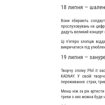
18 липня — шален
Вони збирають солдаут
прослуховувань на цифро
дадуть великий концерт 
Ці п’ятеро хлопців від
викричатися під улюблені
19 липня — занурен
Творчу спілку Phil it з
KADNAY. У своїй творчо
переживання: страх, трив
Менш ніж за рік артисти
треки з них можна буде н