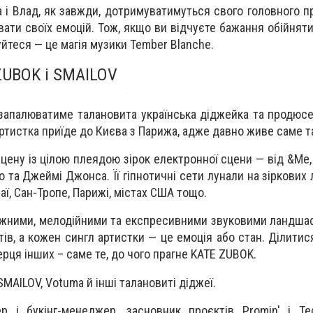
 і Влад, як завжди, дотримуватимуться свого головного п
ати своїх емоцій. Тож, якщо ви відчуєте бажання обійняти
уйтеся — це магія музики Tember Blanche.
ZUBOK і SMAILOV
 запалюватиме талановита українська діджейка та продюсе
тистка приїде до Києва з Парижа, адже давно живе саме т
цену із цілою плеядою зірок електронної сцени — від &Me, 
а Джеймі Джонса. Її гіпнотичні сети лунали на зіркових л
убаї, Сан-Тропе, Парижі, містах США тощо.
ужними, мелодійними та експресивними звуковими ландша
тів, а кожен сингл артистки — це емоція або стан. Ділити
рця інших – саме те, до чого прагне KATE ZUBOK.
SMAILOV, Votuma й інші талановиті діджеї.
р і букінг-менеджер, засновник проєктів Promin' і Te