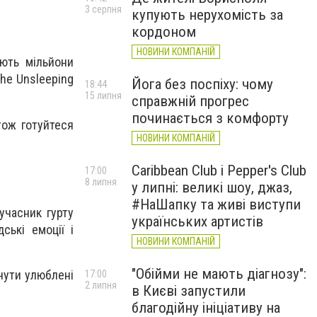
3 серпня
купують нерухомість за
кордоном
НОВИНИ КОМПАНІЙ
ють мільйони
he Unsleeping
Йога без поспіху: чому
18:44
15 липня
справжній прогрес
починається з комфорту
тож готуйтеся
НОВИНИ КОМПАНІЙ
Caribbean Club і Pepper's Club
17:00
8 липня
у липні: великі шоу, джаз,
#НаШапку та живі виступи
 учасник гурту
українських артистів
ські емоції і
НОВИНИ КОМПАНІЙ
"Обійми не мають діагнозу":
очути улюблені
17:00
2 липня
в Києві запустили
благодійну ініціативу на