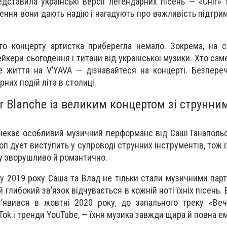
дставила українські версії легендарних пісень — «Сніг»
дення вони дають надію і нагадують про важливість підтри
го концерту артистка приберегла немало. Зокрема, на 
йкери сьогодення і титани від української музики. Хто саме т
 життя на V’YAVA — дізнавайтеся на концерті. Безпереч
рних подій літа в столиці.
r Blanche із великим концертом зі струнни
 чекає особливий музичний перформанс від Саші Ганапольс
оп дует виступить у супроводі струнних інструментів, тож їхн
у зворушливо й романтично.
ку 2019 року Саша та Влад не тільки стали музичними парт
 глибокий зв’язок відчувається в кожній ноті їхніх пісень.
’явився в жовтні 2020 року, до запального треку «Веч
Tok і тренди YouTube, — їхня музика завжди щира й повна ем