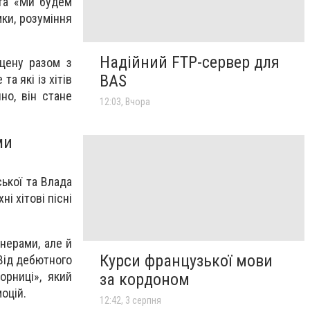
 та «Ми будем
мки, розуміння
Надійний FTP-сервер для
сцену разом з
BAS
а які із хітів
но, він стане
12:03, Вчора
ми
ької та Влада
і хітові пісні
нерами, але й
Курси французької мови
 Від дебютного
орниці», який
за кордоном
оцій.
12:42, 3 серпня