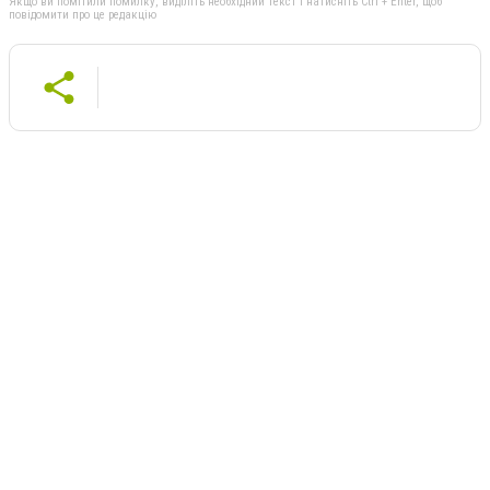
Якщо ви помітили помилку, виділіть необхідний текст і натисніть Ctrl + Enter, щоб
повідомити про це редакцію