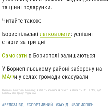
та цінні подарунки.
Читайте також:
Бориспільські
легкоатлети
: успішні
старти за три дні
Самокати
в Борисполі залишаються
У Бориспільському районі заборону на
МАФ
и у селах громади скасували
Якщо ви помітили помилку, виділіть необхідний текст і натисніть Ctrl + Enter, щоб
повідомити про це редакцію
#ВЕЛОЗАЇЗД
#СПОРТИВНИЙ
#ЗАХІД
#БОРИСПІЛЬ