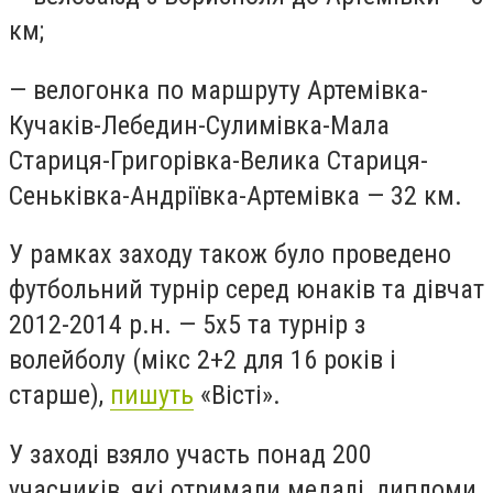
км;
— велогонка по маршруту Артемівка-
Кучаків-Лебедин-Сулимівка-Мала
Стариця-Григорівка-Велика Стариця-
Сеньківка-Андріївка-Артемівка — 32 км.
У рамках заходу також було проведено
футбольний турнір серед юнаків та дівчат
2012-2014 р.н. — 5х5 та турнір з
волейболу (мікс 2+2 для 16 років і
старше)
,
пишуть
«Вісті».
У заході взяло участь понад 200
учасників, які отримали медалі, дипломи