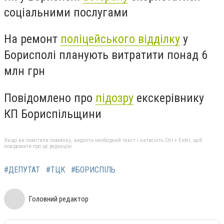
соціальними послугами
На ремонт
поліцейського відділку
у
Борисполі планують витратити понад 6
млн грн
Повідомлено про
підозру
екскерівнику
КП Бориспільщини
Якщо ви помітили помилку, виділіть необхідний текст і натисніть Ctrl + Enter, щоб
повідомити про це редакцію
#ДЕПУТАТ
#ТЦК
#БОРИСПІЛЬ
Головний редактор