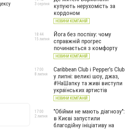
дексу
3 серпня
купують нерухомість за
кордоном
НОВИНИ КОМПАНІЙ
Йога без поспіху: чому
18:44
15 липня
справжній прогрес
починається з комфорту
НОВИНИ КОМПАНІЙ
Caribbean Club і Pepper's Club
17:00
8 липня
у липні: великі шоу, джаз,
#НаШапку та живі виступи
українських артистів
НОВИНИ КОМПАНІЙ
"Обійми не мають діагнозу":
17:00
2 липня
в Києві запустили
благодійну ініціативу на