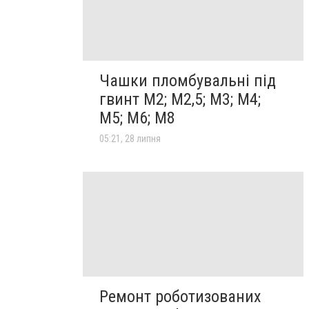
Чашки пломбувальні під
гвинт М2; М2,5; М3; М4;
М5; М6; М8
05:21, 28 липня
Ремонт роботизованих