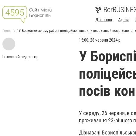
BorBUSINE
Дозвілля
Афіша
Головна
У Бориспільському районі поліцейські виявили незаконний посів конопель
15:00, 28 червня 2024 р.
У Борисп
Головний редактор
поліцейс
посів ко
У середу, 26 червня, в с
проживання 23-річного п
Дізнавачі Бориспільсько