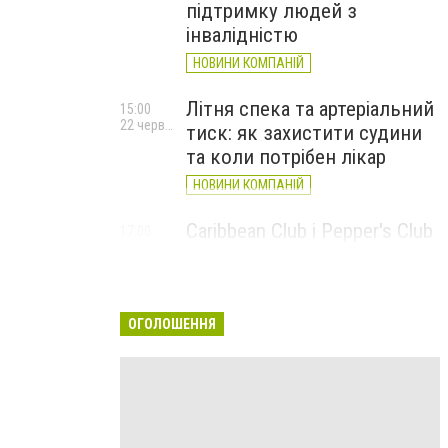
підтримку людей з
інвалідністю
НОВИНИ КОМПАНІЙ
Літня спека та артеріальний
15:00
22 червня
тиск: як захистити судини
та коли потрібен лікар
НОВИНИ КОМПАНІЙ
Caribbean Club і Pepper's Club
17:00
5 червня
у червні: від вар'єте «Рояль»
до благодійних концертів
#НаШапку
ОГОЛОШЕННЯ
НОВИНИ КОМПАНІЙ