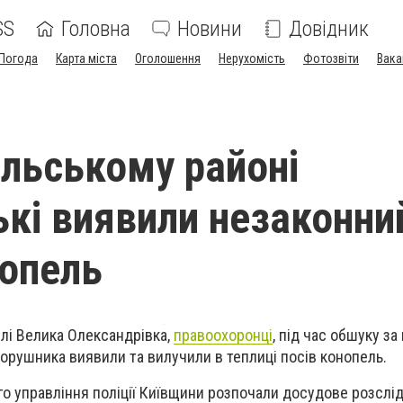
SS
Головна
Новини
Довідник
Погода
Карта міста
Оголошення
Нерухомість
Фотозвіти
Вака
ільському районі
ькі виявили незаконни
нопель
елі Велика Олександрівка,
правоохоронці
, під час обшуку за
орушника виявили та вилучили в теплиці посів конопель.
го управління поліції Київщини розпочали досудове розслі