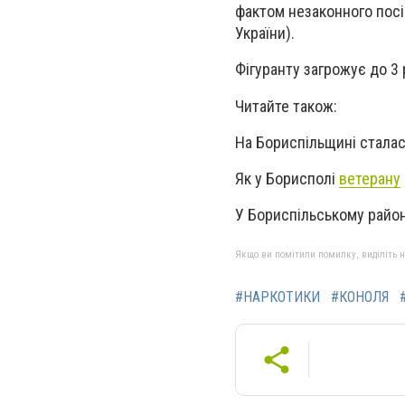
фактом незаконного посі
України).
Фігуранту загрожує до 3
Читайте також:
На Бориспільщині стала
Як у Борисполі
ветерану
У Бориспільському райо
Якщо ви помітили помилку, виділіть нео
#НАРКОТИКИ
#КОНОЛЯ