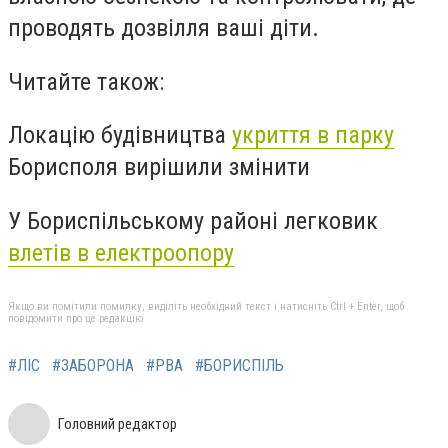
проводять дозвілля ваші діти.
Читайте також:
Локацію будівництва
укриття в парку
Борисполя вирішили змінити
У Бориспільському районі легковик
влетів в електроопору
Якщо ви помітили помилку, виділіть необхідний текст і натисніть Ctrl + Enter, щоб
повідомити про це редакцію
#ЛІС
#ЗАБОРОНА
#РВА
#БОРИСПІЛЬ
Головний редактор