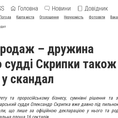
SS
Головна
Новини
Довідник
Погода
Карта міста
Оголошення
Нерухомість
Фотозвіти
Вака
ндал
продаж – дружина
о суддi Скрипки також
 у скандал
тету та проросійському бізнесу, сумнівні рішення та 
арський суддя Олександр Скрипка вже давно під пильно
вали, що лише за офіційною декларацією у нього та ро
альна площа 16 гектарів.