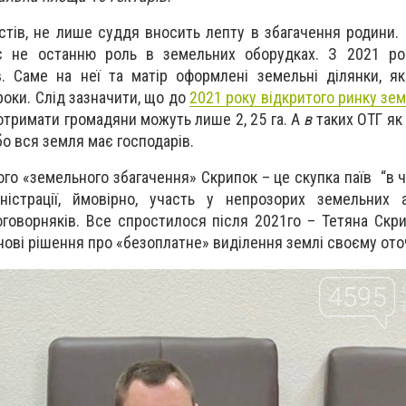
істів, не лише суддя вносить лепту в збагачення родини.
ає не останню роль в земельних оборудках. З 2021 ро
. Саме на неї та матір оформлені земельні ділянки, як
роки. Слід зазначити, що до
2021 року відкритого ринку земл
тримати громадяни можуть лише 2, 25 га. А
в
таких ОТГ як
бо вся земля має господарів.
ого «земельного збагачення» Скрипок – це скупка паїв “в ч
ністрації, ймовірно, участь у непрозорих земельних а
оворняків. Все спростилося після 2021го – Тетяна Скр
ові рішення про «безоплатне» виділення землі своєму от