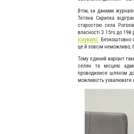
Втім, за даними журнал
Тетяна Скрипка відігр
старостою села Рогозів
власності 3 15го до 19й 
існувало.
Безкоштовно о
це й зовсім неможливо, 
Тому єдиний варіант так
селян та місцеві адмі
проводилися шляхом дог
можливість ухвалювати н