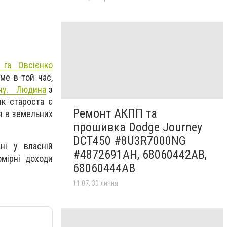
 га Овсієнко
ме в той час,
ичу. Людина
з
як староста є
Ремонт АКПП та
я в земельних
прошивка Dodge Journey
DCT450 #8U3R7000NG
ні у власній
#4872691AH, 68060442AB,
омірні доходи
68060444AB
11:07, 30 липня