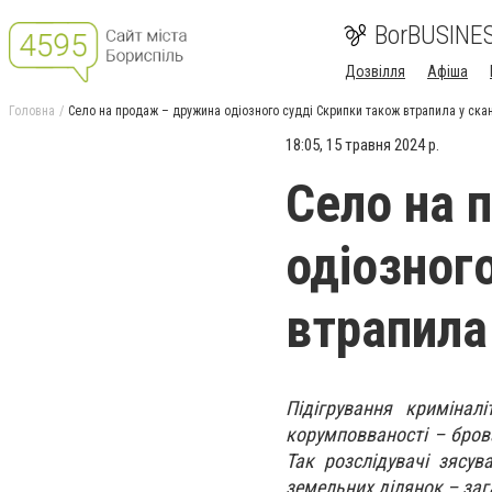
BorBUSINE
Дозвілля
Афіша
Головна
Cело на продаж – дружина одiозного суддi Скрипки також втрапила у ска
18:05, 15 травня 2024 р.
Cело на 
одiозног
втрапила
Підігрування криміналі
корумповваності – бров
Так розслідувачі зясу
земельних ділянок – заг