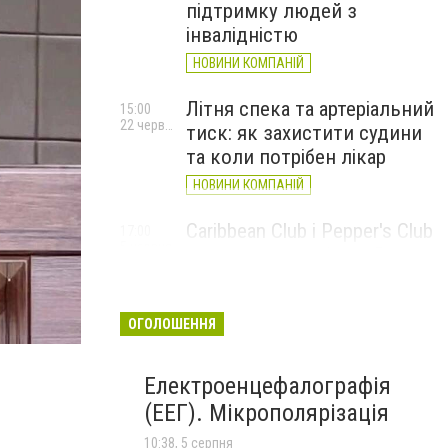
підтримку людей з
інвалідністю
НОВИНИ КОМПАНІЙ
Літня спека та артеріальний
15:00
22 червня
тиск: як захистити судини
та коли потрібен лікар
НОВИНИ КОМПАНІЙ
Caribbean Club і Pepper's Club
17:00
5 червня
у червні: від вар'єте «Рояль»
до благодійних концертів
#НаШапку
ОГОЛОШЕННЯ
НОВИНИ КОМПАНІЙ
Електроенцефалографія
(ЕЕГ). Мікрополярізація
10:38, 5 серпня