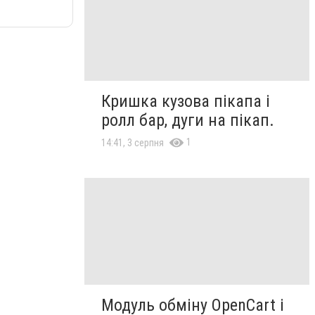
Кришка кузова пікапа і
ролл бар, дуги на пікап.
1
14:41, 3 серпня
Модуль обміну OpenCart і