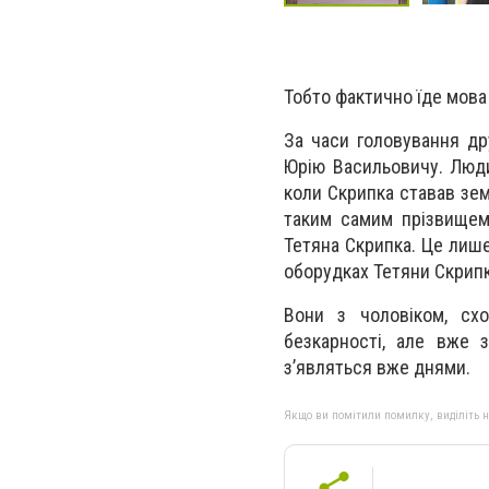
Тобто фактично їде мова
За часи головування д
Юрію Васильовичу. Люди
коли Скрипка ставав зе
таким самим прізвищем
Тетяна Скрипка. Це лише
оборудках Тетяни Скрипк
Вони з чоловіком, схо
безкарності, але вже з
з’являться вже днями.
Якщо ви помітили помилку, виділіть нео