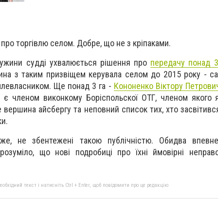
 про торгівлю селом. Добре, що не з кріпаками.
ружини судді ухвалюється рішення про
передачу понад 3
на з таким призвіщем керувала селом до 2015 року - са
млевласником. Ще понад 3 га -
Кононенко Віктору Петров
 є членом виконкому Боріспольскої ОТГ, членом якого 
 вершина айсбергу та неповний список тих, хто засвітивс
и.
же, не збентежені такою публічністю. Обидва впевне
розуміло, що нові подробиці про їхні ймовірні неправ
бхідний текст і натисніть Ctrl + Enter, щоб повідомити про це редакцію