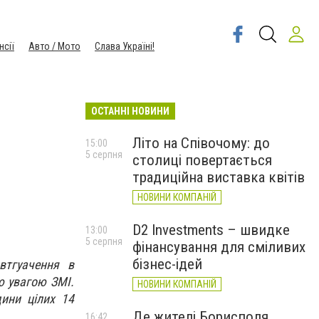
нсії
Авто / Мото
Слава Україні!
ОСТАННІ НОВИНИ
Літо на Співочому: до
15:00
5 серпня
столиці повертається
традиційна виставка квітів
НОВИНИ КОМПАНІЙ
D2 Investments – швидке
13:00
5 серпня
фінансування для сміливих
бізнес-ідей
звтгуачення в
ю увагою ЗМІ.
НОВИНИ КОМПАНІЙ
дини цілих 14
Де жителі Борисполя
16:42