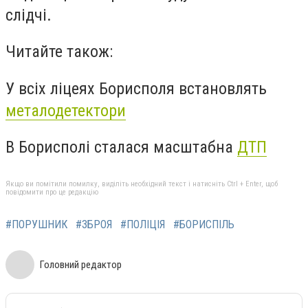
слідчі.
Читайте також:
У всіх ліцеях Борисполя встановлять
металодетектори
В Борисполі сталася масштабна
ДТП
Якщо ви помітили помилку, виділіть необхідний текст і натисніть Ctrl + Enter, щоб
повідомити про це редакцію
#ПОРУШНИК
#ЗБРОЯ
#ПОЛІЦІЯ
#БОРИСПІЛЬ
Головний редактор