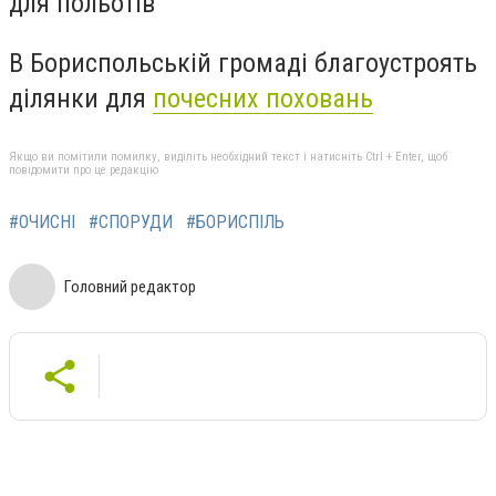
для польотів
В Бориспольській громаді благоустроять
ділянки для
почесних поховань
Якщо ви помітили помилку, виділіть необхідний текст і натисніть Ctrl + Enter, щоб
повідомити про це редакцію
#ОЧИСНІ
#СПОРУДИ
#БОРИСПІЛЬ
Головний редактор