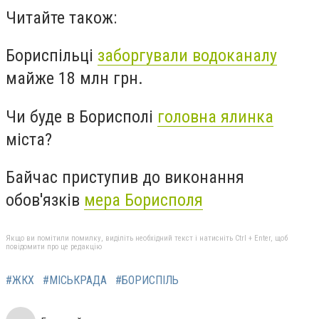
Читайте також:
Бориспільці
заборгували водоканалу
майже 18 млн грн.
Чи буде в Борисполі
головна ялинка
міста?
Байчас приступив до виконання
обов'язків
мера Борисполя
Якщо ви помітили помилку, виділіть необхідний текст і натисніть Ctrl + Enter, щоб
повідомити про це редакцію
#ЖКХ
#МІСЬКРАДА
#БОРИСПІЛЬ