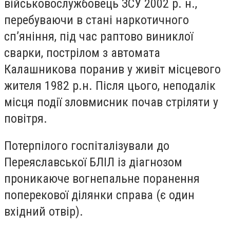
військовослужбовець ЗСУ 2002 р. н.,
перебуваючи в стані наркотичного
сп’яніння, під час раптово виниклої
сварки, пострілом з автомата
Калашникова поранив у живіт місцевого
жителя 1982 р.н. Після цього, неподалік
місця події зловмисник почав стріляти у
повітря.
Потерпілого госпіталізували до
Переяславської БЛІЛ із діагнозом
проникаюче вогнепальне поранення
поперекової ділянки справа (є один
вхідний отвір).