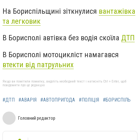
На Бориспільщині зіткнулися
вантажівка
та легковик
В Борисполі автівка без водія скоїла
ДТП
В Борисполі мотоцикліст намагався
втекти від патрульних
Якщо ви помітили помилку, виділіть необхідний текст і натисніть Ctrl + Enter, щоб
повідомити про це редакцію
#ДТП
#АВАРІЯ
#АВТОПРИГОДА
#ПОЛІЦІЯ
#БОРИСПІЛЬ
Головний редактор