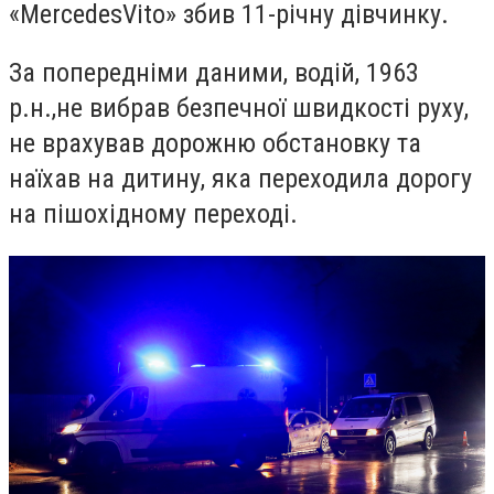
«
Mercedes
Vito
» збив 11-річну дівчинку.
За попередніми даними, водій
,
1963
р.н.
,
не вибрав безпечної швидкості руху,
не врахував дорожню обстановку та
наїхав на
дитину
, яка переходила дорогу
на пішохідному переході.