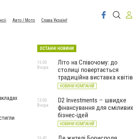
нсії
Авто / Мото
Слава Україні!
ОСТАННІ НОВИНИ
Літо на Співочому: до
15:00
Вчора
столиці повертається
традиційна виставка квітів
НОВИНИ КОМПАНІЙ
закладах
D2 Investments – швидке
13:00
Вчора
фінансування для сміливих
бізнес-ідей
стигли
НОВИНИ КОМПАНІЙ
Де жителі Борисполя
.
16:42