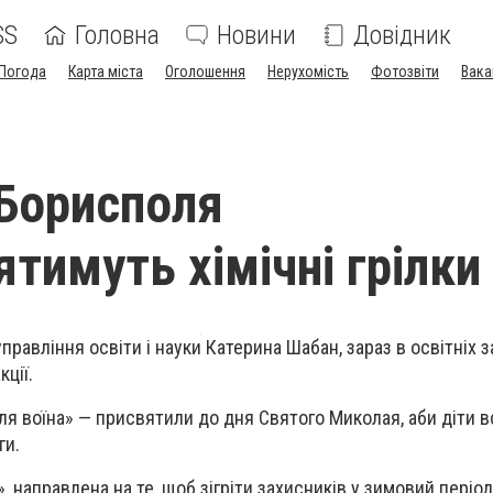
SS
Головна
Новини
Довідник
Погода
Карта міста
Оголошення
Нерухомість
Фотозвіти
Вака
Борисполя
тимуть хімічні грілки
правління освіти і науки Катерина Шабан, зараз в освітніх 
ції.
ля воїна» — присвятили до дня Святого Миколая, аби діти в
ги.
а», направлена на те, щоб зігріти захисників у зимовий період