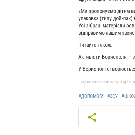
«Ми пропонуємо дітям виг
упаковка (типу дой-пак)
Усі зібрані матеріали ос
відправимо нашим захис
Читайте також:
Активісти Борисполя — 
У Борисполі створюєть
Якщо ви помітили помилку, виділіть нео
#ДОПОМОГА
#ЗСУ
#ШКО