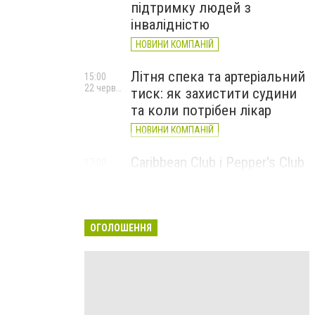
підтримку людей з
інвалідністю
НОВИНИ КОМПАНІЙ
Літня спека та артеріальний
15:00
22 червня
тиск: як захистити судини
та коли потрібен лікар
НОВИНИ КОМПАНІЙ
Caribbean Club і Pepper's Club
17:00
5 червня
у червні: від вар'єте «Рояль»
до благодійних концертів
#НаШапку
ОГОЛОШЕННЯ
НОВИНИ КОМПАНІЙ