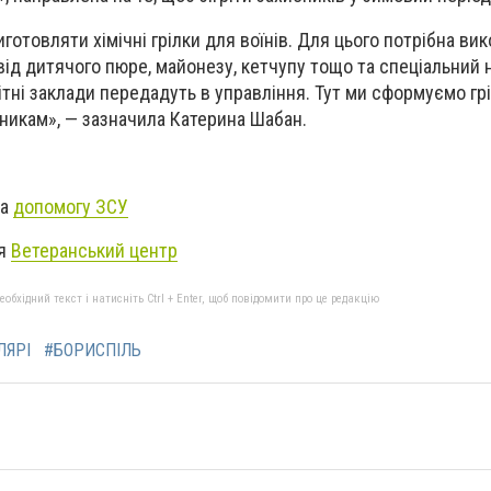
отовляти хімічні грілки для воїнів. Для цього потрібна ви
 від дитячого пюре, майонезу, кетчупу тощо та спеціальний
вітні заклади передадуть в управління. Тут ми сформуємо гр
никам», — зазначила Катерина Шабан.
за
допомогу ЗСУ
ся
Ветеранський центр
бхідний текст і натисніть Ctrl + Enter, щоб повідомити про це редакцію
ЛЯРІ
#БОРИСПІЛЬ