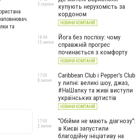
3 серпня
купують нерухомість за
користана
кордоном
 наповнювач.
НОВИНИ КОМПАНІЙ
ілки та
Йога без поспіху: чому
18:44
15 липня
справжній прогрес
починається з комфорту
НОВИНИ КОМПАНІЙ
Caribbean Club і Pepper's Club
17:00
8 липня
у липні: великі шоу, джаз,
#НаШапку та живі виступи
українських артистів
НОВИНИ КОМПАНІЙ
"Обійми не мають діагнозу":
17:00
2 липня
в Києві запустили
благодійну ініціативу на