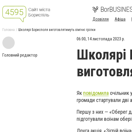
BorBUSINE
Дозвілля
Афіша
Головна
Школярі Борисполя виготовлятимуть хімічні грілки
06:00, 14 листопада 2023 р.
Школярі 
Головний редактор
виготовля
Як
повідомила
очільник у
громади стартували дві ак
Першу з них — «Оберег д
підготували воїнам обері
Друга акція, «Зігрій воїн