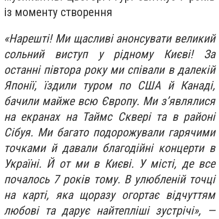
із моменту створення
«Нарешті! Ми щасливі анонсувати великий
сольний виступ у рідному Києві! За
останні півтора року ми співали в далекій
Японії, їздили туром по США й Канаді,
бачили майже всю Європу. Ми з’являлися
на екранах на Таймс Сквері та в районі
Сібуя. Ми багато подорожували гарячими
точками й давали благодійні концерти в
Україні. Й от ми в Києві. У місті, де все
почалось 7 років тому. В улюбленій точці
на карті, яка щоразу огортає відчуттям
любові та дарує найтепліші зустрічі», —