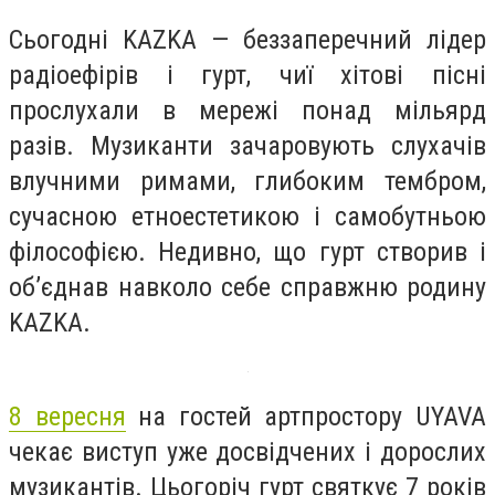
Сьогодні KAZKA — беззаперечний лідер
радіоефірів і гурт, чиї хітові пісні
прослухали в мережі понад мільярд
разів. Музиканти зачаровують слухачів
влучними римами, глибоким тембром,
сучасною етноестетикою і самобутньою
філософією. Недивно, що гурт створив і
об’єднав навколо себе справжню родину
KAZKA.
8 вересня
на гостей артпростору UYAVA
чекає виступ уже досвідчених і дорослих
музикантів. Цьогоріч гурт святкує 7 років