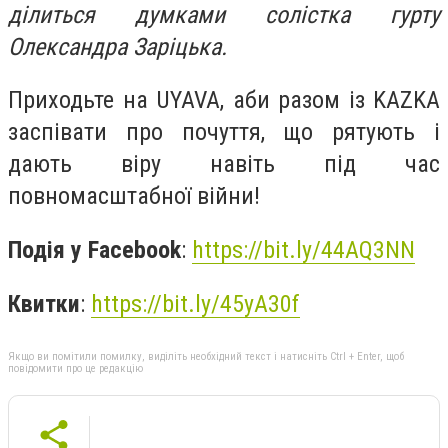
ділиться думками солістка гурту
Олександра Заріцька.
Приходьте на UYAVA, аби разом із KAZKA
заспівати про почуття, що рятують і
дають віру навіть під час
повномасштабної війни!
Подія у Facebook
:
https://bit.ly/44AQ3NN
Квитки
:
https://bit.ly/45yA30f
Якщо ви помітили помилку, виділіть необхідний текст і натисніть Ctrl + Enter, щоб
повідомити про це редакцію