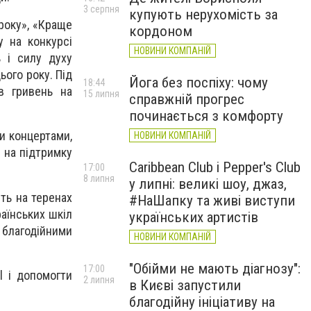
3 серпня
купують нерухомість за
року», «Краще
кордоном
у на конкурсі
НОВИНИ КОМПАНІЙ
ь і силу духу
ього року. Під
Йога без поспіху: чому
18:44
в гривень на
15 липня
справжній прогрес
починається з комфорту
и концертами,
НОВИНИ КОМПАНІЙ
 на підтримку
Caribbean Club і Pepper's Club
17:00
8 липня
у липні: великі шоу, джаз,
сть на теренах
#НаШапку та живі виступи
аїнських шкіл
українських артистів
 благодійними
НОВИНИ КОМПАНІЙ
"Обійми не мають діагнозу":
17:00
l і допомогти
2 липня
в Києві запустили
благодійну ініціативу на