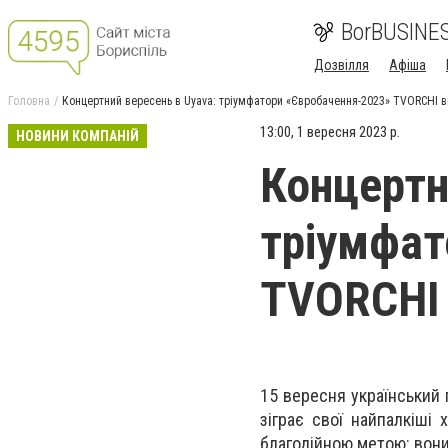
BorBUSINE
Дозвілля
Афіша
Головна
Концертний вересень в Uyava: тріумфатори «Євробачення-2023» TVORCHI в
13:00, 1 вересня 2023 р.
НОВИНИ КОМПАНІЙ
Концертн
тріумфат
TVORCHI 
15 вересня український 
зіграє свої найпалкіші 
благодійною метою: вони