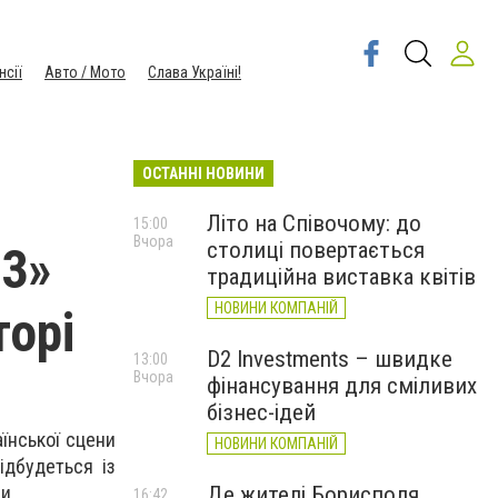
нсії
Авто / Мото
Слава Україні!
ОСТАННІ НОВИНИ
Літо на Співочому: до
15:00
Вчора
столиці повертається
23»
традиційна виставка квітів
НОВИНИ КОМПАНІЙ
торі
D2 Investments – швидке
13:00
Вчора
фінансування для сміливих
бізнес-ідей
їнської сцени
НОВИНИ КОМПАНІЙ
ідбудеться із
и.
Де жителі Борисполя
16:42