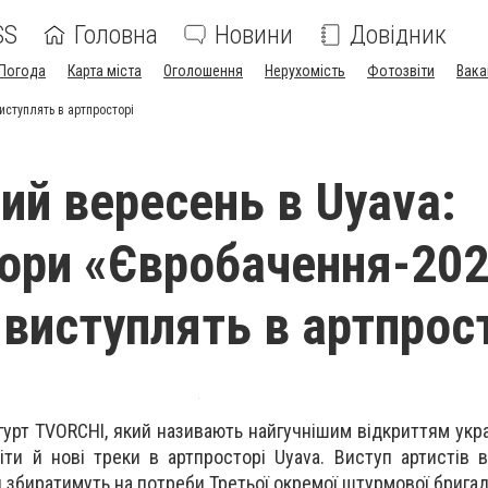
SS
Головна
Новини
Довідник
Погода
Карта міста
Оголошення
Нерухомість
Фотозвіти
Вака
иступлять в артпросторі
ий вересень в Uyava:
ори «Євробачення-20
виступлять в артпрос
гурт TVORCHI, який називають найгучнішим відкриттям укра
хіти й нові треки в артпросторі Uyava. Виступ артистів в
 збиратимуть на потреби Третьої окремої штурмової бригад