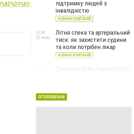
підтримку людей з
%D0%BD%D0%B0-
інвалідністю
НОВИНИ КОМПАНІЙ
Літня спека та артеріальний
15:00
22 червня
тиск: як захистити судини
та коли потрібен лікар
НОВИНИ КОМПАНІЙ
Caribbean Club і Pepper's Club
17:00
5 червня
у червні: від вар'єте «Рояль»
до благодійних концертів
#НаШапку
ОГОЛОШЕННЯ
НОВИНИ КОМПАНІЙ