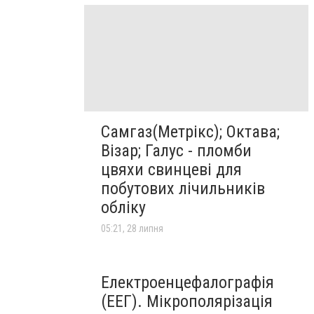
Самгаз(Метрікс); Октава;
Візар; Галус - пломби
цвяхи свинцеві для
побутових лічильників
обліку
05:21, 28 липня
Електроенцефалографія
(ЕЕГ). Мікрополярізація