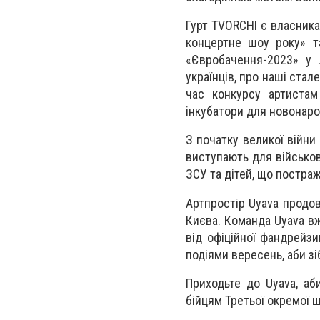
Гурт TVORCHI є власника
концертне шоу року» т
«Євробачення-2023» у Л
українців, про наші стал
час конкурсу артистам
інкубатори для новонаро
З початку великої війни
виступають для військов
ЗСУ та дітей, що постраж
Артпростір Uyava продов
Києва. Команда Uyava вж
від офіційної фандрейзи
подіями вересень, аби зі
Приходьте до Uyava, аб
бійцям Третьої окремої 