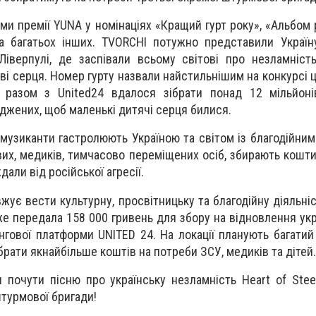
ми премії YUNA у номінаціях «Кращий гурт року», «Альбом 
а багатьох інших. TVORCHI потужно представили Україн
іверпулі, де заспівали всьому світові про незламніст
еві серця. Номер гурту назвали найстильнішим на конкурсі ц
 разом з United24 вдалося зібрати понад 12 мільйоні
джених, щоб маленькі дитячі серця билися.
 музиканти гастролюють Україною та світом із благодійним
их, медиків, тимчасово переміщених осіб, збирають кошти
дали від російської агресії.
жує вести культурну, просвітницьку та благодійну діяльні
е передала 158 000 гривень для збору на відновлення укр
нгової платформи UNITED 24. На локації планують багатий
брати якнайбільше коштів на потреби ЗСУ, медиків та дітей.
и почути пісню про українську незламність Heart of Stee
штурмової бригади!