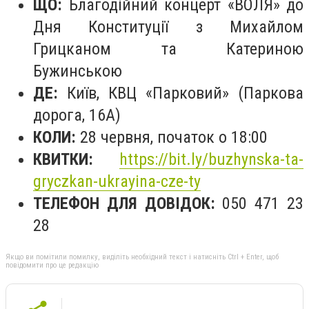
ЩО:
Благодійний концерт «ВОЛЯ» до
Дня Конституції з Михайлом
Грицканом та Катериною
Бужинською
ДЕ:
Київ, КВЦ «Парковий» (Паркова
дорога, 16А)
КОЛИ:
28 червня, початок о 18:00
КВИТКИ:
https://bit.ly/buzhynska-ta-
gryczkan-ukrayina-cze-ty
ТЕЛЕФОН ДЛЯ ДОВІДОК:
050 471 23
28
Якщо ви помітили помилку, виділіть необхідний текст і натисніть Ctrl + Enter, щоб
повідомити про це редакцію