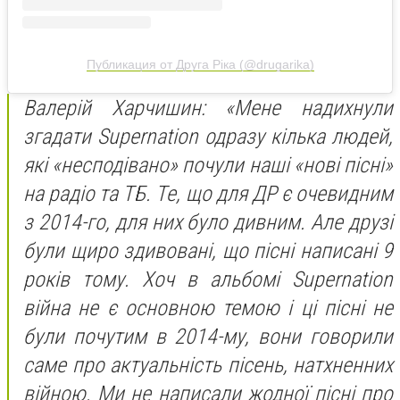
Публикация от Друга Ріка (@drugarika)
Валерій Харчишин: «Мене надихнули
згадати Supernation одразу кілька людей,
які «несподівано» почули наші «нові пісні»
на радіо та ТБ. Те, що для ДР є очевидним
з 2014-го, для них було дивним. Але друзі
були щиро здивовані, що пісні написані 9
років тому. Хоч в альбомі Supernation
війна не є основною темою і ці пісні не
були почутим в 2014-му, вони говорили
саме про актуальність пісень, натхненних
війною. Ми не написали жодної пісні про