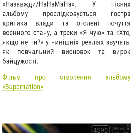
«Назавжди/НаНаМаНа». У піснях
альбому прослідковується гостра
критика влади та оголені почуття
воєнного стану, а треки «Я чую» та «Хто,
якщо не ти?» у нинішніх реаліях звучать,
як повчальний висновок та вирок
байдужості.
Фільм про створення альбому
«Supernation»